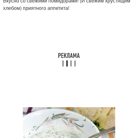
Вкусно со свежими помидорами! (И свежим хрустящим
хлебом) приятного аппетита!