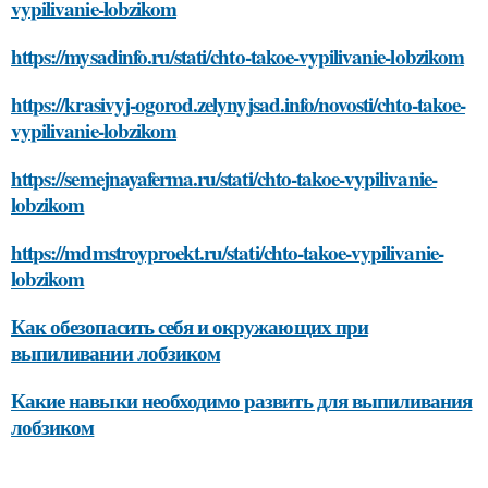
vypilivanie-lobzikom
https://mysadinfo.ru/stati/chto-takoe-vypilivanie-lobzikom
https://krasivyj-ogorod.zelynyjsad.info/novosti/chto-takoe-
vypilivanie-lobzikom
https://semejnayaferma.ru/stati/chto-takoe-vypilivanie-
lobzikom
https://mdmstroyproekt.ru/stati/chto-takoe-vypilivanie-
lobzikom
Как обезопасить себя и окружающих при
выпиливании лобзиком
Какие навыки необходимо развить для выпиливания
лобзиком