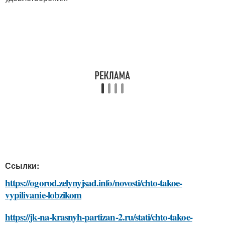
Ссылки:
https://ogorod.zelynyjsad.info/novosti/chto-takoe-
vypilivanie-lobzikom
https://jk-na-krasnyh-partizan-2.ru/stati/chto-takoe-