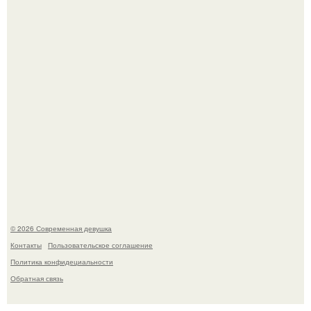
женщина может дольше сохранять возбуждение.
Бывшая актриса для самых взрослых амаранта Хэнк
стала сенатором в Колумбии.
© 2026 Современная девушка
Контакты
Пользовательское соглашение
Политика конфидециальности
Обратная связь