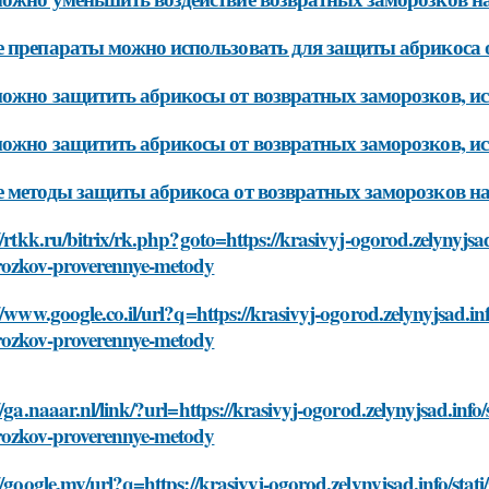
 препараты можно использовать для защиты абрикоса 
ожно защитить абрикосы от возвратных заморозков, ис
ожно защитить абрикосы от возвратных заморозков, ис
 методы защиты абрикоса от возвратных заморозков н
//rtkk.ru/bitrix/rk.php?goto=https://krasivyj-ogorod.zelynyjsad
ozkov-proverennye-metody
//www.google.co.il/url?q=https://krasivyj-ogorod.zelynyjsad.inf
ozkov-proverennye-metody
//ga.naaar.nl/link/?url=https://krasivyj-ogorod.zelynyjsad.info/
ozkov-proverennye-metody
//google.mv/url?q=https://krasivyj-ogorod.zelynyjsad.info/stati