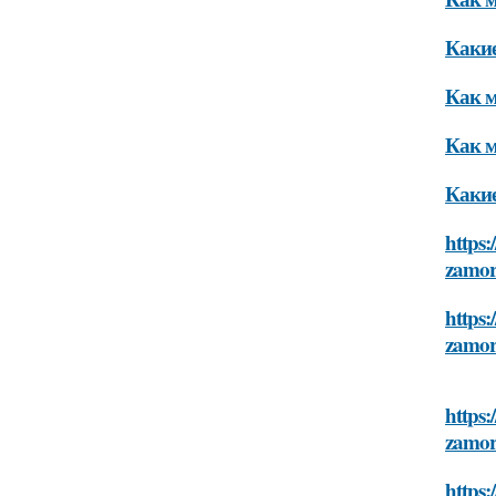
Какие
Как м
Как м
Какие
https:
zamor
https:
zamor
https:
zamor
https: