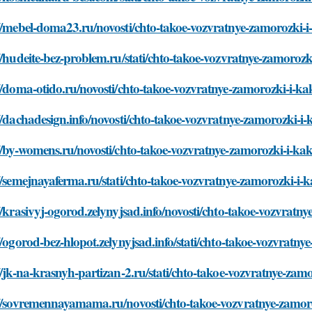
//mebel-doma23.ru/novosti/chto-takoe-vozvratnye-zamorozki-i
//hudeite-bez-problem.ru/stati/chto-takoe-vozvratnye-zamorozk
//doma-otido.ru/novosti/chto-takoe-vozvratnye-zamorozki-i-ka
//dachadesign.info/novosti/chto-takoe-vozvratnye-zamorozki-i-
//by-womens.ru/novosti/chto-takoe-vozvratnye-zamorozki-i-kak
//semejnayaferma.ru/stati/chto-takoe-vozvratnye-zamorozki-i-k
//krasivyj-ogorod.zelynyjsad.info/novosti/chto-takoe-vozvratn
//ogorod-bez-hlopot.zelynyjsad.info/stati/chto-takoe-vozvratn
//jk-na-krasnyh-partizan-2.ru/stati/chto-takoe-vozvratnye-zam
//sovremennayamama.ru/novosti/chto-takoe-vozvratnye-zamoro