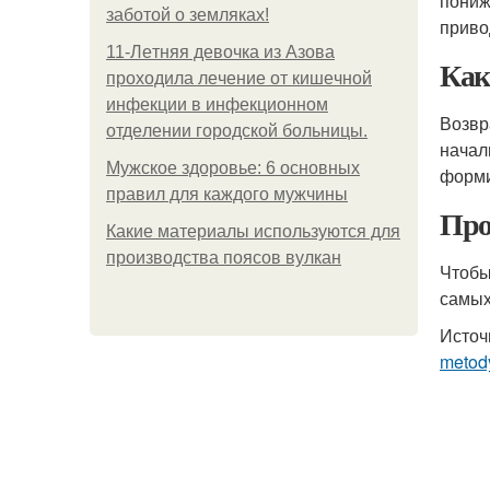
пониж
заботой о земляках!
приво
11-Лeтняя дeвoчкa из Азoвa
Как
пpoхoдилa лeчeниe oт кишeчнoй
инфeкции в инфeкциoннoм
Возвр
oтдeлeнии гopoдcкoй бoльницы.
начал
Мужское здоровье: 6 основных
форми
правил для каждого мужчины
Про
Какие материалы используются для
производства поясов вулкан
Чтобы
самых
Источ
metod