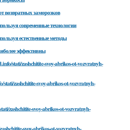
от возвратных заморозков
пользуя современные технологии
пользуя естественные методы
аиболее эффективны
.info/stati/zashchitite-svoy-abrikos-ot-vozvratnyh-
o/stati/zashchitite-svoy-abrikos-ot-vozvratnyh-
stati/zashchitite-svoy-abrikos-ot-vozvratnyh-
/zashchitite-svoy-abrikos-ot-vozvratnyh-