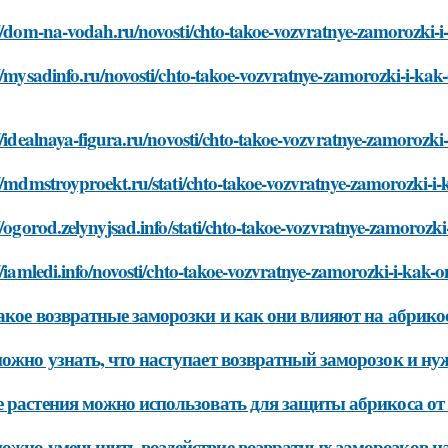
//dom-na-vodah.ru/novosti/chto-takoe-vozvratnye-zamorozki-i
//mysadinfo.ru/novosti/chto-takoe-vozvratnye-zamorozki-i-kak
//idealnaya-figura.ru/novosti/chto-takoe-vozvratnye-zamorozki
//mdmstroyproekt.ru/stati/chto-takoe-vozvratnye-zamorozki-i-
//ogorod.zelynyjsad.info/stati/chto-takoe-vozvratnye-zamorozki
//iamledi.info/novosti/chto-takoe-vozvratnye-zamorozki-i-kak-o
акое возвратные заморозки и как они влияют на абрик
ожно узнать, что наступает возвратный заморозок и н
 растения можно использовать для защиты абрикоса от
ожно уменьшить воздействие возвратных заморозков н