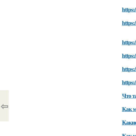
https:
https:
https:
https:
https:
https:
Что т
⇦
Как м
Какие
Как м