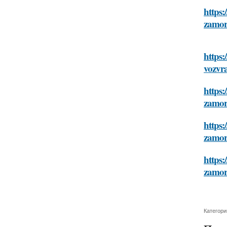
https:
zamor
https:
vozvr
https:
zamor
https:
zamor
https:
zamor
Категори