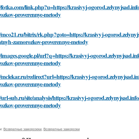
//fotka.com/link.php?u=https://krasivyj-ogorod.zelynyjsad.info/
ozkov-proverennye-metody
//mco21.ru/bitrix/rk.php?goto=https://krasivyj-ogorod.zelynyjsa
atnyh-zamorozkov-proverennye-metody
//images.google.pl/url?q=https://krasivyj-ogorod.zelynyjsad.inf
ozkov-proverennye-metody
//mclekar.ru/redirect?url=https://krasivyj-ogorod.zelynyjsad.inf
ozkov-proverennye-metody
//url-sub.ru/site/analysis/https://krasivyj-ogorod.zelynyjsad.inf
ozkov-proverennye-metody
и:
Возвратные заморозеки
,
Возвратные заморозки