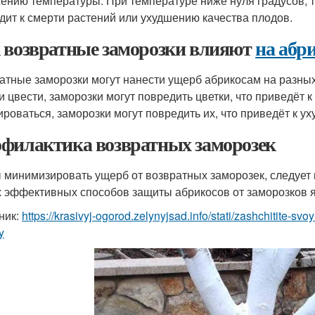
ению температуры. При температуре ниже нуля градусов, т
дит к смерти растений или ухудшению качества плодов.
 возвратные заморозки влияют
на абр
атные заморозки могут нанести ущерб абрикосам на разных
и цвести, заморозки могут повредить цветки, что приведёт
роваться, заморозки могут повредить их, что приведёт к у
филактика возвратных заморозек
 минимизировать ущерб от возвратных заморозек, следует
 эффективных способов защиты абрикосов от заморозков я
ник:
https://krasivyj-ogorod.zelynyjsad.info/stati/zashchitite-s
y