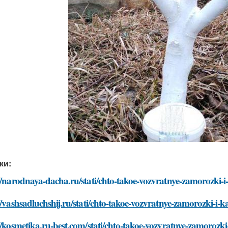
ки:
//narodnaya-dacha.ru/stati/chto-takoe-vozvratnye-zamorozki-i
//vashsadluchshij.ru/stati/chto-takoe-vozvratnye-zamorozki-i-k
//kosmetika.ru-best.com/stati/chto-takoe-vozvratnye-zamorozki