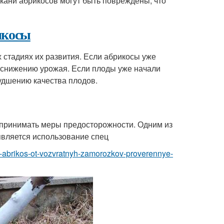
кани абрикосов могут быть повреждены, что
икосы
 стадиях их развития. Если абрикосы уже
 к снижению урожая. Если плоды уже начали
худшению качества плодов.
 принимать меры предосторожности. Одним из
вляется использование спец
voy-abrikos-ot-vozvratnyh-zamorozkov-proverennye-