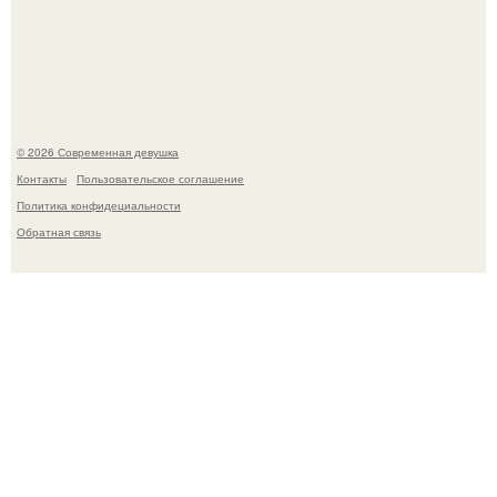
Платье, которое до сих пор вызывает споры спустя годы.
© 2026 Современная девушка
Контакты
Пользовательское соглашение
Политика конфидециальности
Обратная связь