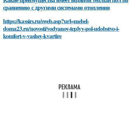
сравнению с другими системами отопления
https://kassirs.ru/sweb.asp?url=mebel-
doma23.ru/novosti/vodyanoy-teplyy-pol-udobstvo-i-
komfort-v-vashey-kvartire