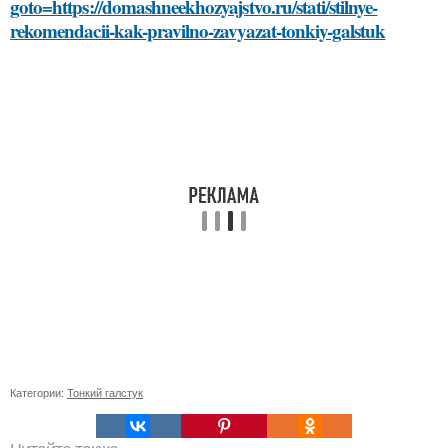
goto=https://domashneekhozyajstvo.ru/stati/stilnye-
rekomendacii-kak-pravilno-zavyazat-tonkiy-galstuk
Категории:
Тонкий галстук