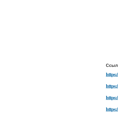
Ссыл
https:
https
https:
https: