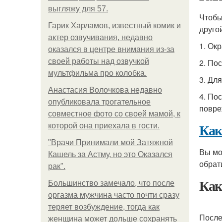
выгляжу для 57.
Чтобы
Гарик Харламов, известный комик и
друго
актер озвучивания, недавно
1. Ок
оказался в центре внимания из-за
своей работы над озвучкой
2. По
мультфильма про колобка.
3. Дл
Анастасия Волочкова недавно
4. По
опубликовала трогательное
повре
совместное фото со своей мамой, к
Как
которой она приехала в гости.
"Врачи Принимали мой Затяжной
Вы мо
Кашель за Астму, но это Оказался
обрат
рак".
Как
Большинство замечало, что после
оргазма мужчина часто почти сразу
теряет возбуждение, тогда как
После
женщина может дольше сохранять