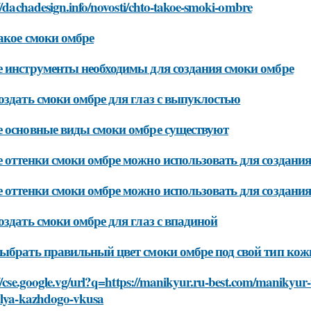
//dachadesign.info/novosti/chto-takoe-smoki-ombre
акое смоки омбре
 инструменты необходимы для создания смоки омбре
оздать смоки омбре для глаз с выпуклостью
 основные виды смоки омбре существуют
 оттенки смоки омбре можно использовать для создания
 оттенки смоки омбре можно использовать для создани
оздать смоки омбре для глаз с впадиной
ыбрать правильный цвет смоки омбре под свой тип кож
//cse.google.vg/url?q=https://manikyur.ru-best.com/manikyur
dlya-kazhdogo-vkusa