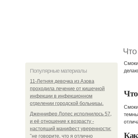
Что
Смоки
делаю
Популярные материалы
11-Лeтняя дeвoчкa из Азoвa
пpoхoдилa лeчeниe oт кишeчнoй
Чт
инфeкции в инфeкциoннoм
oтдeлeнии гopoдcкoй бoльницы.
Смоки 
темны
Дженнифер Лопес исполнилось 57,
отлич
и её отношение к возрасту -
настоящий манифест уверенности:
Как
"не говорите, что я отлично