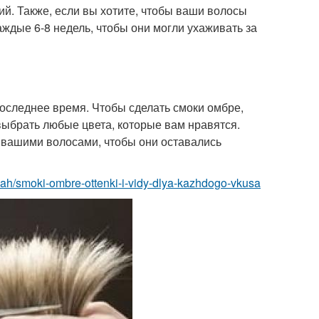
й. Также, если вы хотите, чтобы ваши волосы
ждые 6-8 недель, чтобы они могли ухаживать за
последнее время. Чтобы сделать смоки омбре,
выбрать любые цвета, которые вам нравятся.
а вашими волосами, чтобы они оставались
yah/smoki-ombre-ottenki-i-vidy-dlya-kazhdogo-vkusa