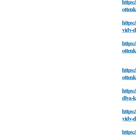
https
ottenk
https
vidy-
https:
ottenk
https:
ottenk
https:
dlya-
https:
vidy-
https: