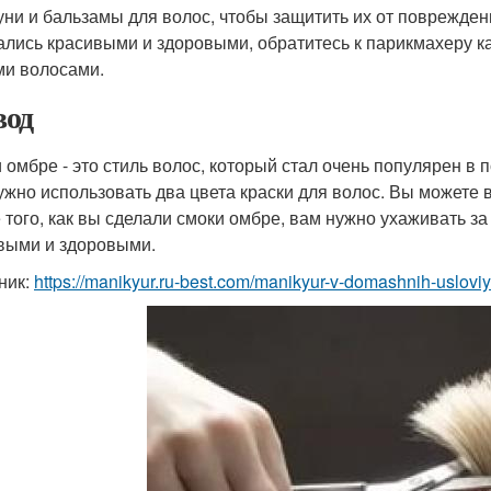
ни и бальзамы для волос, чтобы защитить их от повреждени
ались красивыми и здоровыми, обратитесь к парикмахеру ка
и волосами.
од
 омбре - это стиль волос, который стал очень популярен в 
ужно использовать два цвета краски для волос. Вы можете 
 того, как вы сделали смоки омбре, вам нужно ухаживать з
выми и здоровыми.
ник:
https://manikyur.ru-best.com/manikyur-v-domashnih-uslovi