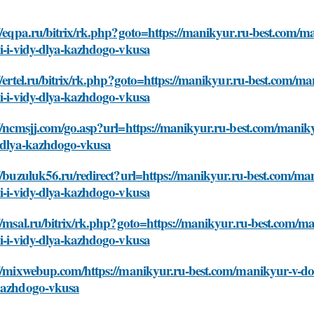
://eqpa.ru/bitrix/rk.php?goto=https://manikyur.ru-best.com
i-i-vidy-dlya-kazhdogo-vkusa
//ertel.ru/bitrix/rk.php?goto=https://manikyur.ru-best.com
i-i-vidy-dlya-kazhdogo-vkusa
://ncmsjj.com/go.asp?url=https://manikyur.ru-best.com/mani
y-dlya-kazhdogo-vkusa
://buzuluk56.ru/redirect?url=https://manikyur.ru-best.com/
i-i-vidy-dlya-kazhdogo-vkusa
://msal.ru/bitrix/rk.php?goto=https://manikyur.ru-best.com
i-i-vidy-dlya-kazhdogo-vkusa
://mixwebup.com/https://manikyur.ru-best.com/manikyur-v-do
kazhdogo-vkusa