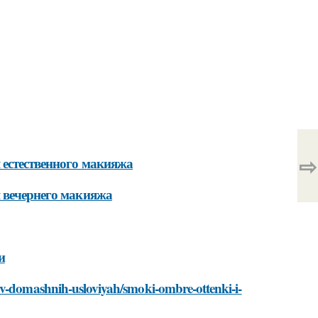
⇨
 естественного макияжа
я вечернего макияжа
и
-v-domashnih-usloviyah/smoki-ombre-ottenki-i-