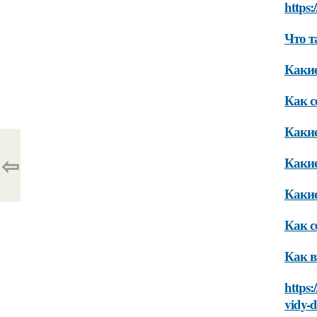
https:
Что т
Какие
Как с
Какие
⇦
Какие
Какие
Как с
Как в
https:
vidy-