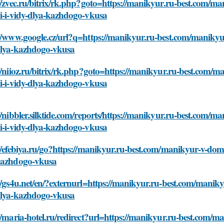
://zvec.ru/bitrix/rk.php?goto=https://manikyur.ru-best.com/
i-i-vidy-dlya-kazhdogo-vkusa
://www.google.cz/url?q=https://manikyur.ru-best.com/manikyu
dlya-kazhdogo-vkusa
//niioz.ru/bitrix/rk.php?goto=https://manikyur.ru-best.com
i-i-vidy-dlya-kazhdogo-vkusa
//nibbler.silktide.com/reports/https://manikyur.ru-best.com
i-i-vidy-dlya-kazhdogo-vkusa
//efebiya.ru/go?https://manikyur.ru-best.com/manikyur-v-dom
kazhdogo-vkusa
//gs4u.net/en/?externurl=https://manikyur.ru-best.com/manik
dlya-kazhdogo-vkusa
//maria-hotel.ru/redirect?url=https://manikyur.ru-best.com