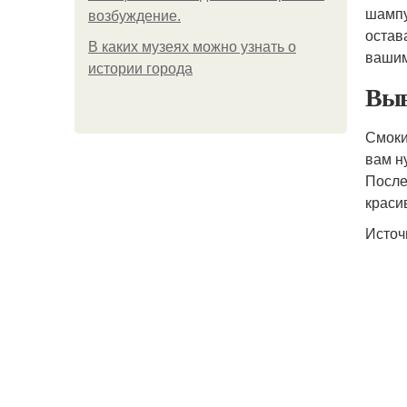
шампу
возбуждение.
остав
В каких музеях можно узнать о
вашим
истории города
Выв
Смоки
вам н
После
краси
Источ