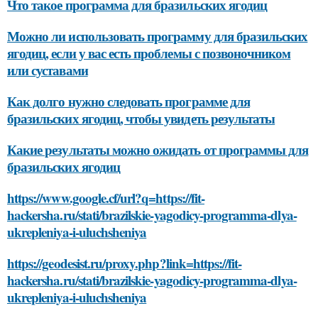
Что такое программа для бразильских ягодиц
Можно ли использовать программу для бразильских
ягодиц, если у вас есть проблемы с позвоночником
или суставами
Как долго нужно следовать программе для
бразильских ягодиц, чтобы увидеть результаты
Какие результаты можно ожидать от программы для
бразильских ягодиц
https://www.google.cf/url?q=https://fit-
hackersha.ru/stati/brazilskie-yagodicy-programma-dlya-
ukrepleniya-i-uluchsheniya
https://geodesist.ru/proxy.php?link=https://fit-
hackersha.ru/stati/brazilskie-yagodicy-programma-dlya-
ukrepleniya-i-uluchsheniya