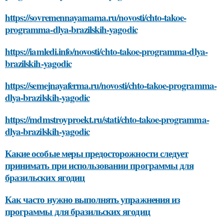
https://sovremennayamama.ru/novosti/chto-takoe-
programma-dlya-brazilskih-yagodic
https://iamledi.info/novosti/chto-takoe-programma-dlya-
brazilskih-yagodic
https://semejnayaferma.ru/novosti/chto-takoe-programma-
dlya-brazilskih-yagodic
https://mdmstroyproekt.ru/stati/chto-takoe-programma-
dlya-brazilskih-yagodic
Какие особые меры предосторожности следует
принимать при использовании программы для
бразильских ягодиц
Как часто нужно выполнять упражнения из
программы для бразильских ягодиц