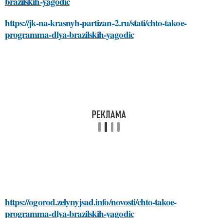
brazilskih-yagodic
https://jk-na-krasnyh-partizan-2.ru/stati/chto-takoe-
programma-dlya-brazilskih-yagodic
https://ogorod.zelynyjsad.info/novosti/chto-takoe-
programma-dlya-brazilskih-yagodic