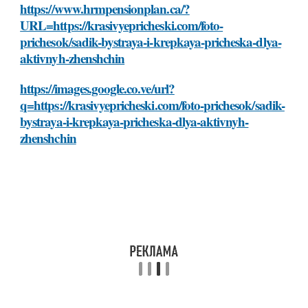
https://www.hrmpensionplan.ca/?
URL=https://krasivyepricheski.com/foto-
prichesok/sadik-bystraya-i-krepkaya-pricheska-dlya-
aktivnyh-zhenshchin
https://images.google.co.ve/url?
q=https://krasivyepricheski.com/foto-prichesok/sadik-
bystraya-i-krepkaya-pricheska-dlya-aktivnyh-
zhenshchin