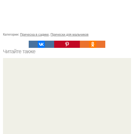
Категории:
Прическа в садике
,
Прически для мальчиков
Читайте также
Подбор материала
Оксана Самойлова решила разом пресечь слухи о
пластических операциях и публично прояснила