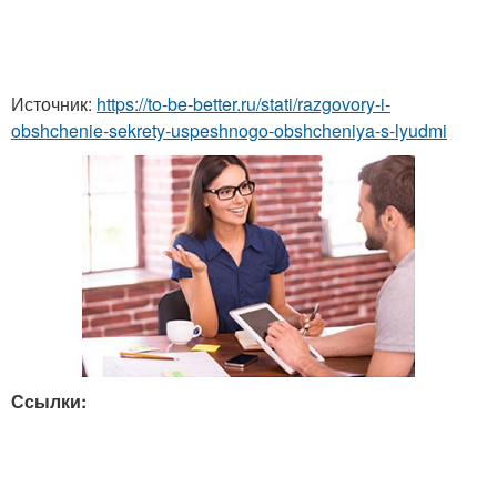
Источник:
https://to-be-better.ru/stati/razgovory-i-
obshchenie-sekrety-uspeshnogo-obshcheniya-s-lyudmi
Ссылки: