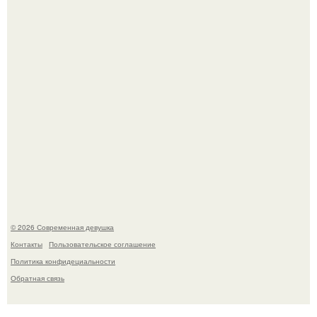
стала сенатором в Колумбии.
У юли Гаврилиной снова случился конфликт с комиком
Ильей Соболевым.
© 2026 Современная девушка
Контакты
Пользовательское соглашение
Политика конфидециальности
Обратная связь