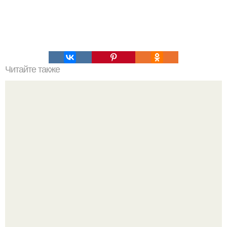
Читайте также
Как правильно обрезать ветви винограда
В этой истории не было подпольного кабинета и
"Мастера После Двухнедельных Курсов".