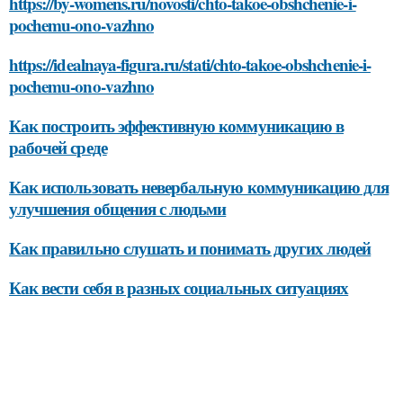
https://by-womens.ru/novosti/chto-takoe-obshchenie-i-
pochemu-ono-vazhno
https://idealnaya-figura.ru/stati/chto-takoe-obshchenie-i-
pochemu-ono-vazhno
Как построить эффективную коммуникацию в
рабочей среде
Как использовать невербальную коммуникацию для
улучшения общения с людьми
Как правильно слушать и понимать других людей
Как вести себя в разных социальных ситуациях