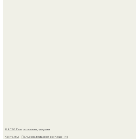
Лишь в том случае, если есть в истории моды идеал, то
это Синди Кроуфорд.
Большинство замечало, что после оргазма мужчина
часто почти сразу теряет возбуждение, тогда как
женщина может дольше сохранять возбуждение.
© 2026 Современная девушка
Контакты
Пользовательское соглашение