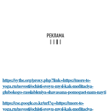
https://sythe.org/proxy.php?link=https://more-to-
yoga.ru/novosti/ochisti-svoyu-mysl-kak-meditaciya-
glubokogo-rasslableniya-shavasana-pomogaet-nam-nayti
https://cse.google.co.kr/url?q=https://more-to-
yoga.ru/novosti/ochisti-svoyu-mysl-kak-meditaciya-