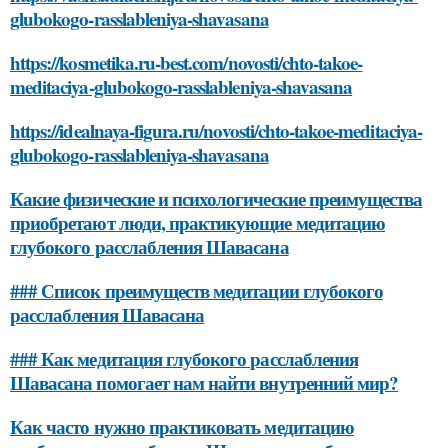
glubokogo-rasslableniya-shavasana
https://kosmetika.ru-best.com/novosti/chto-takoe-
meditaciya-glubokogo-rasslableniya-shavasana
https://idealnaya-figura.ru/novosti/chto-takoe-meditaciya-
glubokogo-rasslableniya-shavasana
Какие физические и психологические преимущества
приобретают люди, практикующие медитацию
глубокого расслабления Шавасана
### Список преимуществ медитации глубокого
расслабления Шавасана
### Как медитация глубокого расслабления
Шавасана помогает нам найти внутренний мир?
Как часто нужно практиковать медитацию