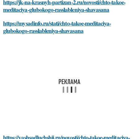
https://jk-na-krasnyh-partizan-2.ru/novosti/chto-takoe-
meditaciya-glubokogo-rasslableniya-shavasana
https://mysadinfo.ru/stati/chto-takoe-meditaciya-
glubokogo-rasslableniya-shavasana
https://vashsadluchshij.ru/novosti/chto-takoe-meditaciya-