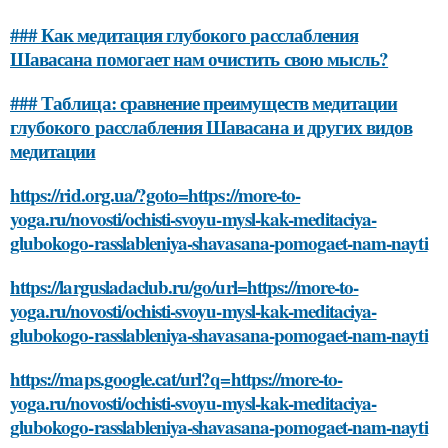
### Как медитация глубокого расслабления
Шавасана помогает нам очистить свою мысль?
### Таблица: сравнение преимуществ медитации
глубокого расслабления Шавасана и других видов
медитации
https://rid.org.ua/?goto=https://more-to-
yoga.ru/novosti/ochisti-svoyu-mysl-kak-meditaciya-
glubokogo-rasslableniya-shavasana-pomogaet-nam-nayti
https://largusladaclub.ru/go/url=https://more-to-
yoga.ru/novosti/ochisti-svoyu-mysl-kak-meditaciya-
glubokogo-rasslableniya-shavasana-pomogaet-nam-nayti
https://maps.google.cat/url?q=https://more-to-
yoga.ru/novosti/ochisti-svoyu-mysl-kak-meditaciya-
glubokogo-rasslableniya-shavasana-pomogaet-nam-nayti