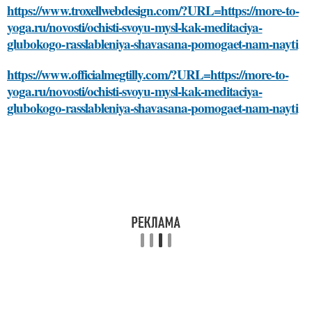
https://www.troxellwebdesign.com/?URL=https://more-to-
yoga.ru/novosti/ochisti-svoyu-mysl-kak-meditaciya-
glubokogo-rasslableniya-shavasana-pomogaet-nam-nayti
https://www.officialmegtilly.com/?URL=https://more-to-
yoga.ru/novosti/ochisti-svoyu-mysl-kak-meditaciya-
glubokogo-rasslableniya-shavasana-pomogaet-nam-nayti