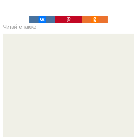
Читайте также
Какие результаты можно ожидать от использования
омолаживающей маски с авокадо для лица от морщин
Ловим вдохновение на август (и уже очень мы хотим в
отпуск).