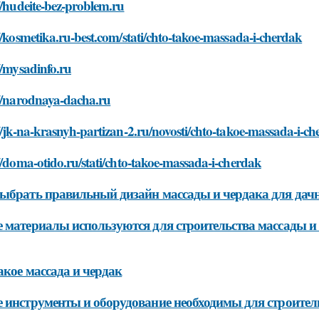
//hudeite-bez-problem.ru
//kosmetika.ru-best.com/stati/chto-takoe-massada-i-cherdak
//mysadinfo.ru
://narodnaya-dacha.ru
//jk-na-krasnyh-partizan-2.ru/novosti/chto-takoe-massada-i-c
//doma-otido.ru/stati/chto-takoe-massada-i-cherdak
ыбрать правильный дизайн массады и чердака для дачн
 материалы используются для строительства массады и 
акое массада и чердак
 инструменты и оборудование необходимы для строитель