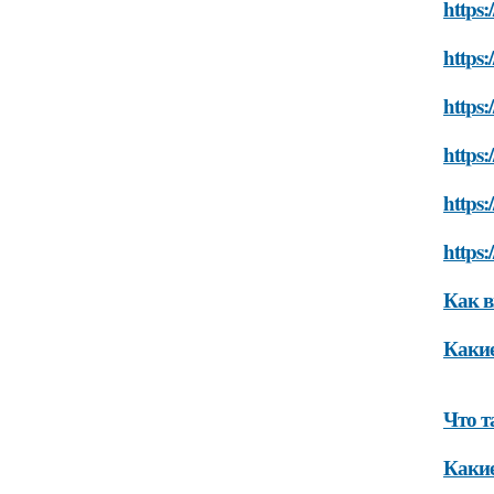
https:
https:
https:
https
https:
https:
Как в
Какие
Что т
Какие