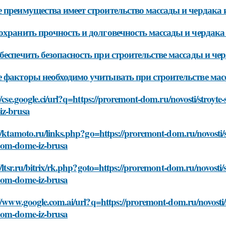
 преимущества имеет строительство массады и чердака и
охранить прочность и долговечность массады и чердака 
беспечить безопасность при строительстве массады и чер
 факторы необходимо учитывать при строительстве масс
//cse.google.ci/url?q=https://proremont-dom.ru/novosti/stroy
iz-brusa
//ktamoto.ru/links.php?go=https://proremont-dom.ru/novosti/
om-dome-iz-brusa
//ltsr.ru/bitrix/rk.php?goto=https://proremont-dom.ru/novosti
om-dome-iz-brusa
//www.google.com.ai/url?q=https://proremont-dom.ru/novosti/
om-dome-iz-brusa