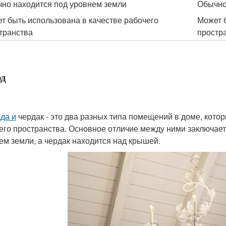
но находится под уровнем земли
Обычно
т быть использована в качестве рабочего
Может 
транства
простр
д
да и
чердак - это два разных типа помещений в доме, кото
его пространства. Основное отличие между ними заключает
ем земли, а чердак находится над крышей.