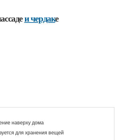
массаде
и чердак
е
ние наверху дома
зуется для хранения вещей