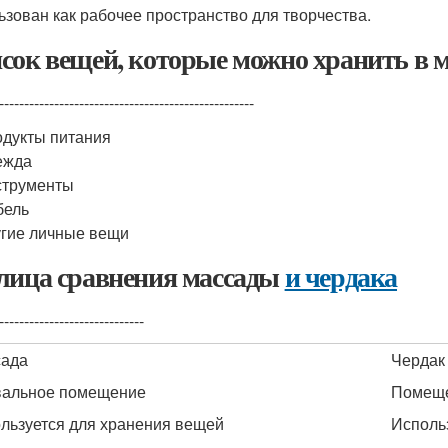
ьзован как рабочее пространство для творчества.
сок вещей, которые можно хранить в 
---------------------------------------------------
дукты питания
ежда
струменты
бель
гие личные вещи
лица сравнения массады
и чердака
-----------------------------
сада
Чердак
альное помещение
Помеще
льзуется для хранения вещей
Исполь