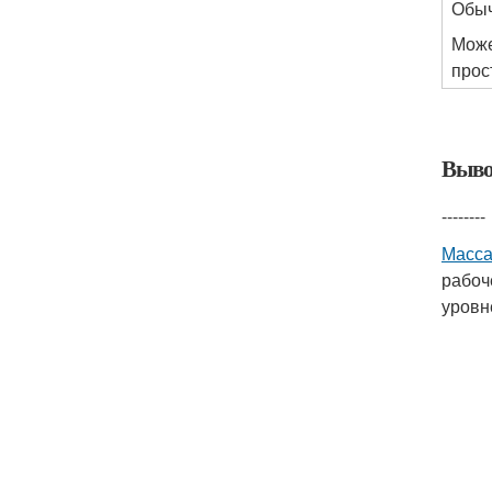
Обыч
Може
прос
Выво
--------
Масса
рабоч
уровн