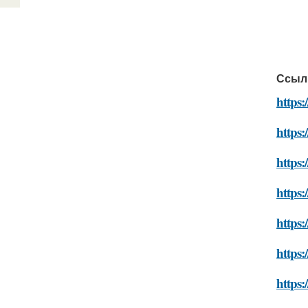
Ссыл
https
https:
https
https:
https:
https:
https: