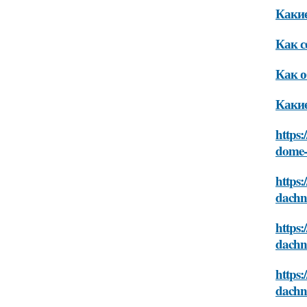
Какие
Как с
Как о
Какие
https:
dome-
https:
dachn
https:
dachn
https:
dachn