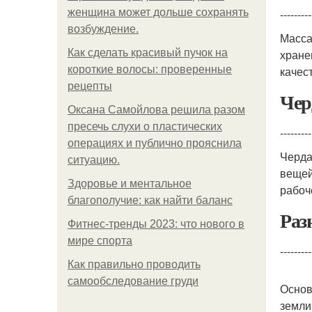
женщина может дольше сохранять
---------
возбуждение.
Масса
Как сделать красивый пучок на
хране
короткие волосы: проверенные
качес
рецепты
Чер
Оксана Самойлова решила разом
пресечь слухи о пластических
---------
операциях и публично прояснила
Черда
ситуацию.
вещей
Здоровье и ментальное
рабоч
благополучие: как найти баланс
Раз
Фитнес-тренды 2023: что нового в
мире спорта
---------
Как правильно проводить
самообследование груди
Основ
земли