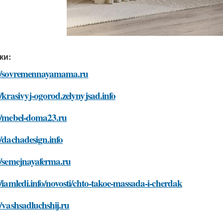
ки:
://sovremennayamama.ru
//krasivyj-ogorod.zelynyjsad.info
://mebel-doma23.ru
//dachadesign.info
//semejnayaferma.ru
//iamledi.info/novosti/chto-takoe-massada-i-cherdak
//vashsadluchshij.ru