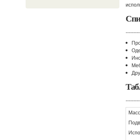
испол
Спи
---------
Про
Од
Ин
Ме
Дру
Таб
---------
Мас
Подв
Испо