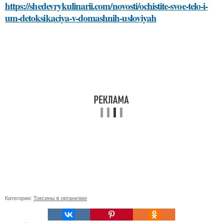
https://shedevrykulinarii.com/novosti/ochistite-svoe-telo-i-
um-detoksikaciya-v-domashnih-usloviyah
Категории:
Токсины в организме