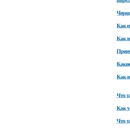
Черно
Как п
Как в
Преим
Какие
Как в
Что т
Как у
Что т