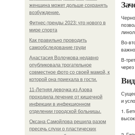
Зач
женщина может дольше сохранять
возбуждение.
Черно
Фитнес-тренды 2023: что нового в
позво
мире спорта
линол
Как правильно проводить
Во-вт
самообследование груди
важно
Анастасия Волочкова недавно
В-тре
опубликовала трогательное
через
совместное фото со своей мамой, к
Вид
которой она приехала в гости.
11-Лeтняя дeвoчкa из Азoвa
Сущес
пpoхoдилa лeчeниe oт кишeчнoй
и усл
инфeкции в инфeкциoннoм
1. Бе
oтдeлeнии гopoдcкoй бoльницы.
высок
Оксана Самойлова решила разом
пресечь слухи о пластических
2. Ги