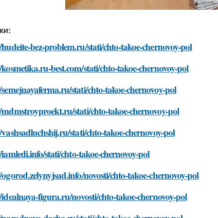
ки:
//hudeite-bez-problem.ru/stati/chto-takoe-chernovoy-pol
//kosmetika.ru-best.com/stati/chto-takoe-chernovoy-pol
//semejnayaferma.ru/stati/chto-takoe-chernovoy-pol
//mdmstroyproekt.ru/stati/chto-takoe-chernovoy-pol
//vashsadluchshij.ru/stati/chto-takoe-chernovoy-pol
//iamledi.info/stati/chto-takoe-chernovoy-pol
//ogorod.zelynyjsad.info/novosti/chto-takoe-chernovoy-pol
//idealnaya-figura.ru/novosti/chto-takoe-chernovoy-pol
//narodnaya-dacha.ru/stati/chto-takoe-chernovoy-pol