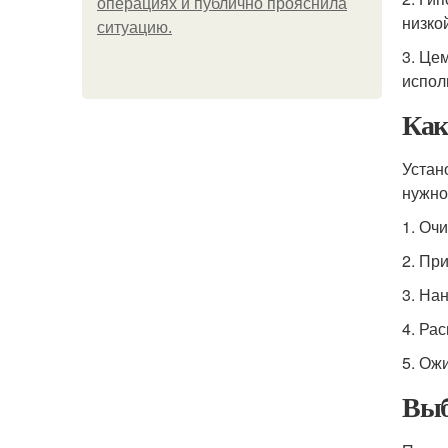
операциях и публично прояснила
низко
ситуацию.
3. Це
испол
Как
Устан
нужно
1. Оч
2. Пр
3. На
4. Ра
5. Ож
Выб