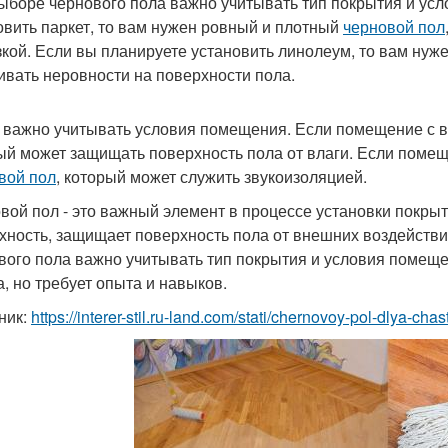
ыборе чернового пола важно учитывать тип покрытия и ус
овить паркет, то вам нужен ровный и плотный
черновой пол
зкой. Если вы планируете установить линолеум, то вам нуж
ивать неровности на поверхности пола.
 важно учитывать условия помещения. Если помещение с 
ый может защищать поверхность пола от влаги. Если поме
вой пол
, который может служить звукоизоляцией.
вой пол - это важный элемент в процессе установки покры
хность, защищает поверхность пола от внешних воздействи
вого пола важно учитывать тип покрытия и условия помещен
а, но требует опыта и навыков.
ник:
https://interer-stil.ru-land.com/stati/chernovoy-pol-dlya-