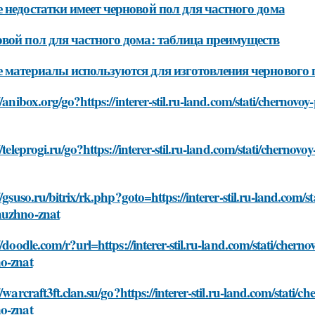
 недостатки имеет черновой пол для частного дома
вой пол для частного дома: таблица преимуществ
 материалы используются для изготовления чернового 
//anibox.org/go?https://interer-stil.ru-land.com/stati/cherno
//teleprogi.ru/go?https://interer-stil.ru-land.com/stati/cher
//gsuso.ru/bitrix/rk.php?goto=https://interer-stil.ru-land.com
uzhno-znat
//doodle.com/r?url=https://interer-stil.ru-land.com/stati/che
o-znat
//warcraft3ft.clan.su/go?https://interer-stil.ru-land.com/stat
o-znat