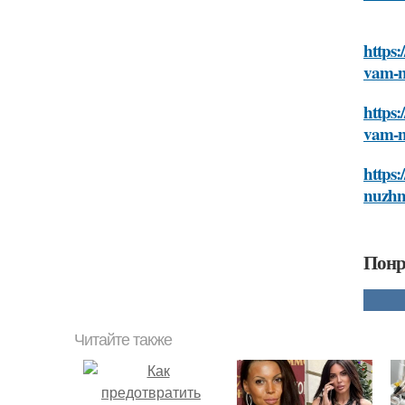
https:
vam-n
https:
vam-n
https:
nuzhn
Понр
Читайте также