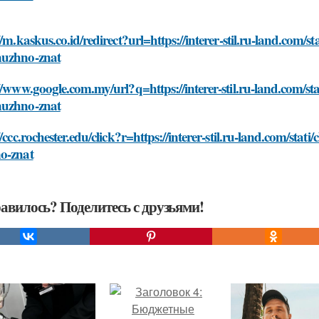
//m.kaskus.co.id/redirect?url=https://interer-stil.ru-land.com/
uzhno-znat
//www.google.com.my/url?q=https://interer-stil.ru-land.com/s
uzhno-znat
//ccc.rochester.edu/click?r=https://interer-stil.ru-land.com/st
o-znat
авилось? Поделитесь с друзьями!