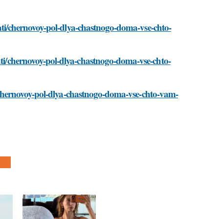
stati/chernovoy-pol-dlya-chastnogo-doma-vse-chto-
tati/chernovoy-pol-dlya-chastnogo-doma-vse-chto-
ati/chernovoy-pol-dlya-chastnogo-doma-vse-chto-vam-