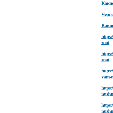
Какие
Черно
Какие
https:
znat
https:
znat
https:
vam-n
https:
nuzhn
https:
nuzhn