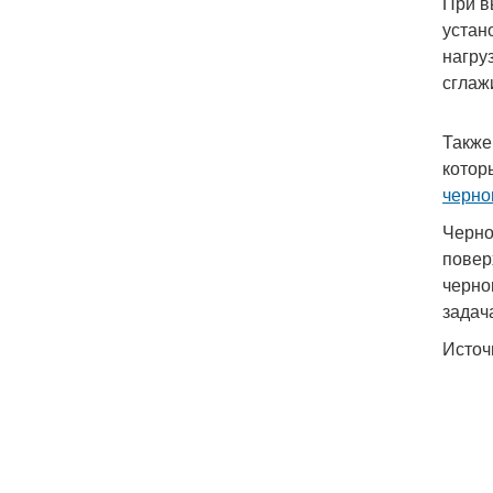
При в
устан
нагру
сглаж
Также
котор
черно
Черно
повер
черно
задач
Источ