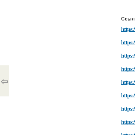
Ссыл
https:
https:
https:
https:
⇦
https:
https:
https:
https:
https: