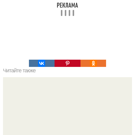
Читайте также
Как стать сногсшибательной женщиной: 5 основных
качеств