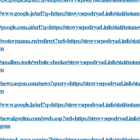
//www.google.je/url?q=https://stroyvsepodryad.info/stati/ust
//google.com.ai/url?q=https://stroyvsepodryad.info/stati/usta
//rostovmama.ru/redirect?url=https://stroyvsepodryad.info/sta
om
//smallseo.tools/website-checker/stroyvsepodryad.info/stati/ust
om
//news.sogou.com/news?query=https://stroyvsepodryad.info/sta
om
//www.google.la/url?q=https://stroyvsepodryad.info/stati/ust
//newalgoritm.com/sweb.asp?url=https://stroyvsepodryad.info/s
agom
//risunok.ucoz.com/go?https://stroyvsepodryad.info/stati/ust