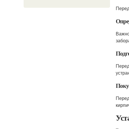
Перед
Опре
Важно
забор
Подг
Перед
устра
Поку
Перед
кирпи
Уст