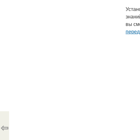
Устан
знани
вы см
перед
⇦