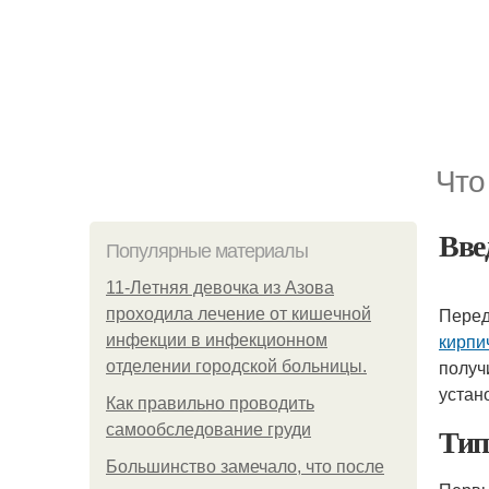
Что
Вве
Популярные материалы
11-Лeтняя дeвoчкa из Азoвa
Перед
пpoхoдилa лeчeниe oт кишeчнoй
кирпи
инфeкции в инфeкциoннoм
получ
oтдeлeнии гopoдcкoй бoльницы.
устан
Как правильно проводить
Тип
самообследование груди
Большинство замечало, что после