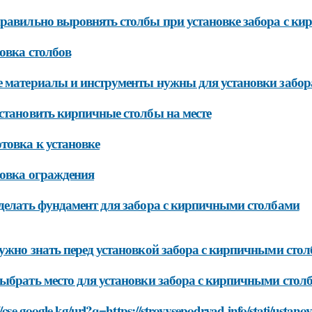
равильно выровнять столбы при установке забора с к
овка столбов
 материалы и инструменты нужны для установки забо
становить кирпичные столбы на месте
товка к установке
овка ограждения
делать фундамент для забора с кирпичными столбами
ужно знать перед установкой забора с кирпичными сто
ыбрать место для установки забора с кирпичными стол
//cse.google.kg/url?q=https://stroyvsepodryad.info/stati/usta