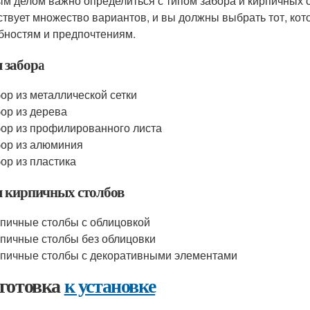
м делом важно определиться с типом забора и кирпичных с
твует множество вариантов, и вы должны выбрать тот, ко
бностям и предпочтениям.
 забора
ор из металлической сетки
ор из дерева
ор из профилированного листа
ор из алюминия
ор из пластика
 кирпичных столбов
пичные столбы с облицовкой
пичные столбы без облицовки
пичные столбы с декоративными элементами
готовка
к установке