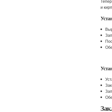
Тепер
и кир
Уста
Выр
Зап
Пос
Обе
Уста
Уст
Зак
Зап
Обе
Зак