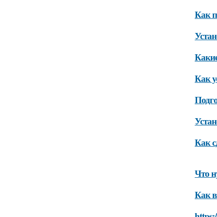
Как п
Устан
Какие
Как у
Подго
Устан
Как с
Что н
Как в
https: