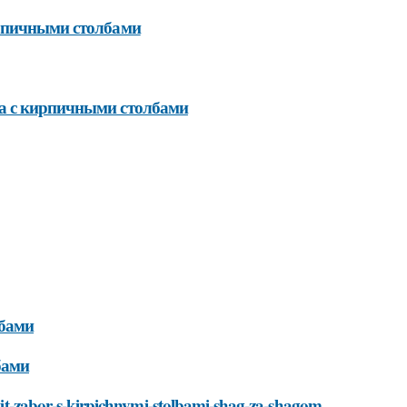
ирпичными столбами
ра с кирпичными столбами
лбами
бами
novit-zabor-s-kirpichnymi-stolbami-shag-za-shagom