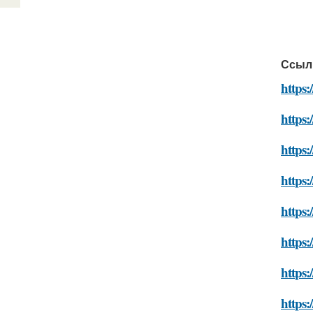
Ссыл
https:
https:
https
https
https:
https:
https:
https: