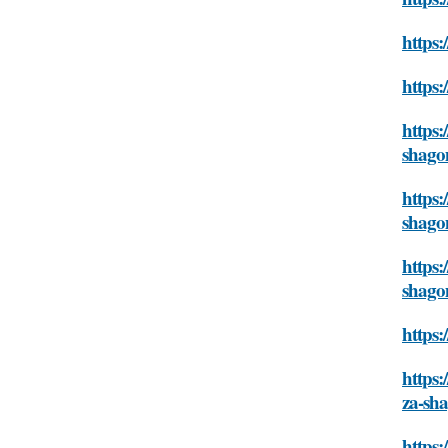
https:
https:
https:
shag
https:
shag
https:
shag
https:
https:
za-sh
https: