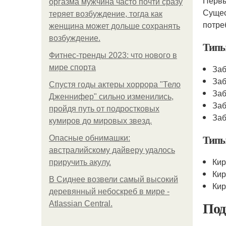
Первы
оргазма мужчина часто почти сразу
Сущес
теряет возбуждение, тогда как
потре
женщина может дольше сохранять
возбуждение.
Типы
Фитнес-тренды 2023: что нового в
мире спорта
Заб
Заб
Спустя годы актеры хоррора "Тело
Заб
Дженнифер" сильно изменились,
Заб
пройдя путь от подростковых
Заб
кумиров до мировых звезд.
Типы
Опасные обнимашки:
австралийскому дайверу удалось
Кир
приручить акулу.
Кир
В Сиднее возвели самый высокий
Кир
деревянный небоскреб в мире -
Под
Atlassian Central.