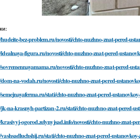
ки:
//hudeite-bez-problem.ru/novosti/chto-nuzhno-znat-pered-ust
//idealnaya-figura.ru/novosti/chto-nuzhno-znat-pered-ustanov
://sovremennayamama.ru/novosti/chto-nuzhno-znat-pered-usta
://dom-na-vodah.ru/novosti/chto-nuzhno-znat-pered-ustanovko
//semejnayaferma.ru/stati/chto-nuzhno-znat-pered-ustanovkoy
//jk-na-krasnyh-partizan-2.ru/stati/chto-nuzhno-znat-pered-u
//krasivyj-ogorod.zelynyjsad.info/novosti/chto-nuzhno-znat-p
//vashsadluchshij.ru/stati/chto-nuzhno-znat-pered-ustanovkoy