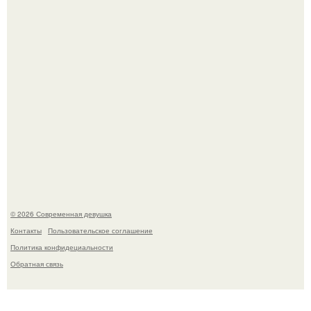
Спустя годы актеры хоррора "Тело Дженнифер" сильно
изменились, пройдя путь от подростковых кумиров до
мировых звезд.
© 2026 Современная девушка
Контакты
Пользовательское соглашение
Политика конфидециальности
Обратная связь