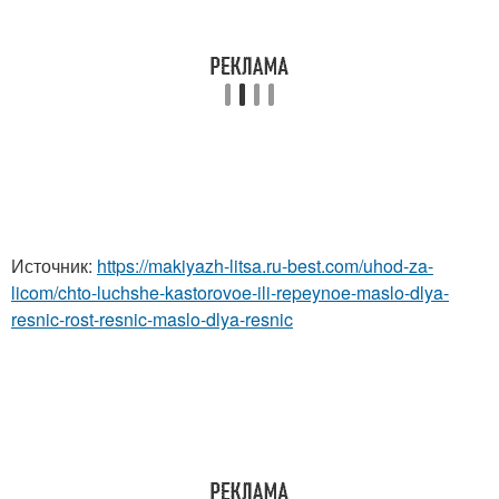
Источник:
https://makiyazh-litsa.ru-best.com/uhod-za-
licom/chto-luchshe-kastorovoe-ili-repeynoe-maslo-dlya-
resnic-rost-resnic-maslo-dlya-resnic