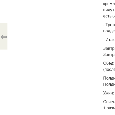
кремл
виду 
есть 
- Тре
подде
⇦
- Ита
Завтр
Завтр
Обед:
(посл
Полдн
Полдн
Ужин:
Сочет
1 раз