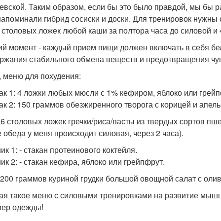
евской. Таким образом, если бы это было правдой, мы бы 
напоминали гибрид сосиски и доски. Для тренировок нужны 
6 столовых ложек любой каши за полтора часа до силовой и 
тий момент - каждый прием пищи должен включать в себя бе
ржания стабильного обмена веществ и предотвращения чув
к, меню для похудения:
ак 1: 4 ложки любых мюсли с 1% кефиром, яблоко или грейп
ак 2: 150 граммов обезжиренного творога с корицей и апел
 6 столовых ложек гречки/риса/пасты из твердых сортов п
е обеда у меня происходит силовая, через 2 часа).
ик 1: - стакан протеинового коктейля.
ик 2: - стакан кефира, яблоко или грейпфрут.
 200 граммов куриной грудки большой овощной салат с оли
ая такое меню с силовыми тренировками на развитие мышц 3
мер одежды!