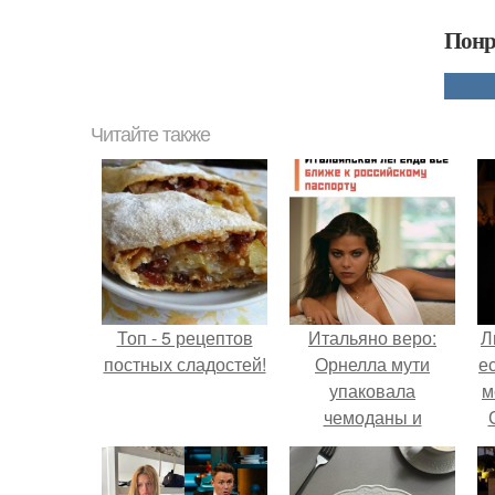
Понр
Читайте также
Топ - 5 рецептов
Итальяно веро:
Л
постных сладостей!
Орнелла мути
е
упаковала
м
чемоданы и
готовится
обзавестись