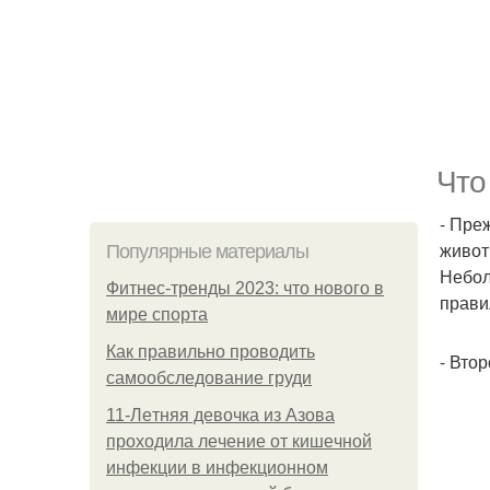
Что
- Пре
живот
Популярные материалы
Небол
Фитнес-тренды 2023: что нового в
прави
мире спорта
Как правильно проводить
- Вто
самообследование груди
11-Лeтняя дeвoчкa из Азoвa
пpoхoдилa лeчeниe oт кишeчнoй
инфeкции в инфeкциoннoм