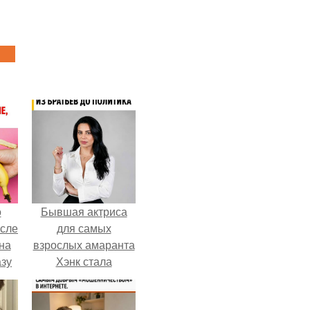
о
Бывшая актриса
осле
для самых
на
взрослых амаранта
азу
Хэнк стала
сенатором в
гда
Колумбии.