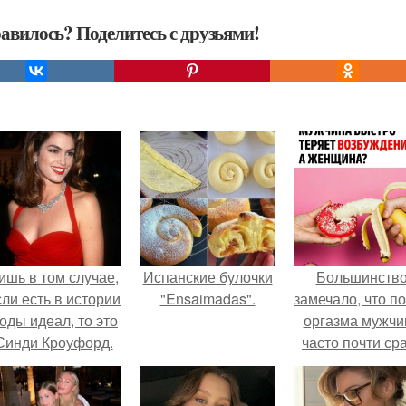
авилось? Поделитесь с друзьями!
ишь в том случае,
Испанские булочки
Большинств
сли есть в истории
"Ensaimadas".
замечало, что п
оды идеал, то это
оргазма мужчи
Синди Кроуфорд.
часто почти ср
теряет
возбуждение, то