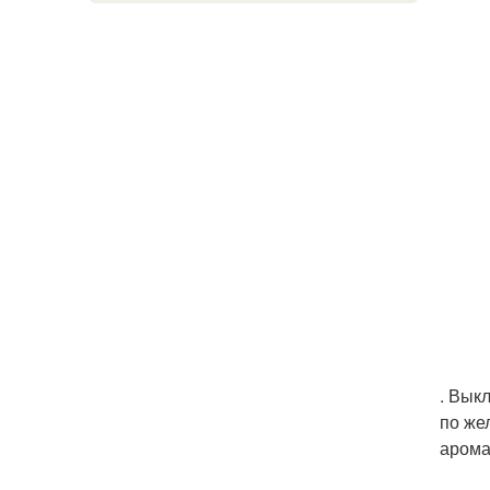
. Вык
по же
арома