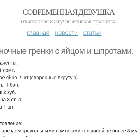
СОВРЕМЕННАЯ ДЕВУШКА
изысканная и жгучая женская страничка
главная
новости
статьи
ночные гренки с яйцом и шпротами.
диенты:
4 ломт.
ое яйцо 2 шт (сваренные вкрутую).
ы 1 бан.
 2 зуб.
а 3 ст. л.
ц 1 шт.
товление:
нарезаем треугольными ломтиками толщиной не более 8 мм