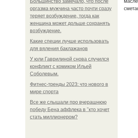
масле
Большинство замечало, что после
смета
оргазма мужчина часто почти сразу
теряет возбуждение, тогда как
женщина может дольше сохранять
возбуждение.
Какие специи лучше использовать
для вяления баклажанов
У юли Гаврилиной снова случился
конфликт с комиком Ильей
Соболевым.
Фитнес-тренды 2023: что нового в
мире спорта
Все же слышали про вчерашнюю
победу Бена аффлека в "кто хочет
стать миллионером?