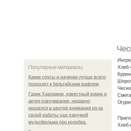
Чес
Ингре
Хлеб 
Популярные материалы
Курин
Какие соусы и начинки лучше всего
Шпрот
подходят к бельгийским вафлям
Чеснок
Гарик Харламов, известный комик и
Сметан
актер озвучивания, недавно
Огуре
оказался в центре внимания из-за
своей работы над озвучкой
Приго
мультфильма про колобка.
Хлеб 