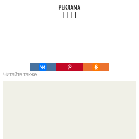
Читайте также
Пышные оладьи на кефире без яиц.