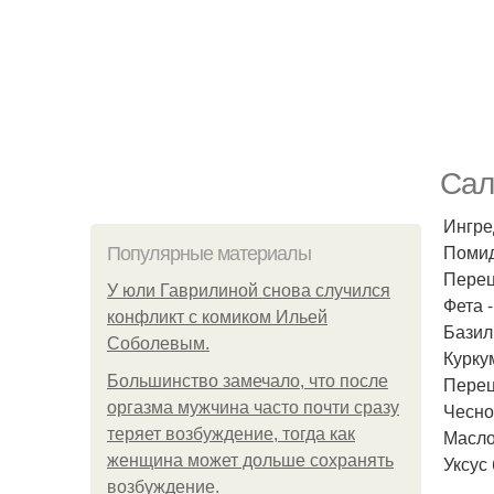
Cал
Ингре
Помид
Популярные материалы
Перец
У юли Гаврилиной снова случился
Фета -
конфликт с комиком Ильей
Базил
Соболевым.
Курку
Большинство замечало, что после
Перец
оргазма мужчина часто почти сразу
Чеснок
теряет возбуждение, тогда как
Масло
женщина может дольше сохранять
Уксус
возбуждение.