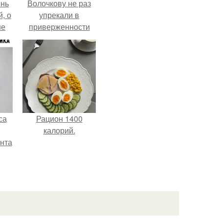
ень
Волочкову не раз
, о
упрекали в
ше
приверженности
ла.
устаревшим бьюти -
процедурам.
са
Рацион 1400
калорий.
нта