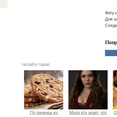
Фету 
Для з
Соеди
Понр
Читайте также
Пп печенье из
Мало кто знает, что
О