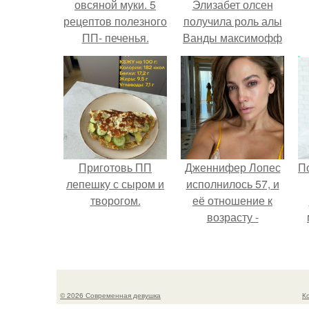
овсяной муки. 5
Элизабет олсен
рецептов полезного
получила роль алы
ПП- печенья.
Ванды максимофф
не сразу.
Приготовь ПП
Дженнифер Лопес
П
лепешку с сыром и
исполнилось 57, и
творогом.
её отношение к
возрасту -
настоящий
манифест
уверенности: "не
говорите, что я
© 2026 Современная девушка
К
отлично выгляжу