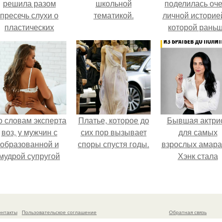
решила разом
школьной
поделилась оч
пресечь слухи о
тематикой.
личной историей
пластических
которой рань
операциях и
почти не говори
публично
прояснила
ситуацию.
о словам эксперта
Платье, которое до
Бывшая актри
воз, у мужчин с
сих пор вызывает
для самых
образованной и
споры спустя годы.
взрослых амара
мудрой супругой
Хэнк стала
вероятность
сенатором в
скоропостижной
Колумбии.
смерти якобы на
46% ниже.
онтакты
Пользовательское соглашение
Обратная связь