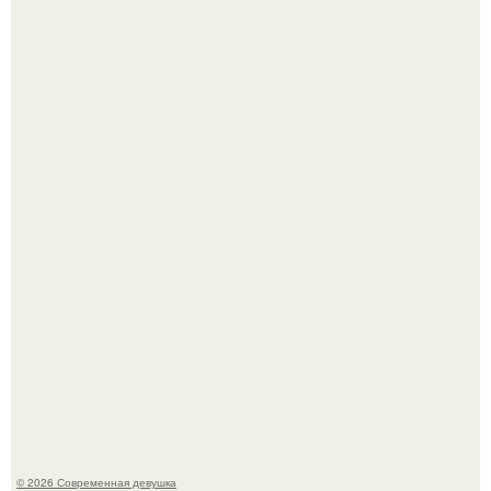
Большинство замечало, что после оргазма мужчина
часто почти сразу теряет возбуждение, тогда как
женщина может дольше сохранять возбуждение.
У юли Гаврилиной снова случился конфликт с комиком
Ильей Соболевым.
© 2026 Современная девушка