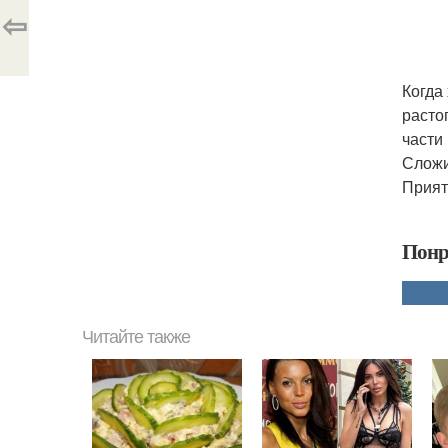
⇦
Когда
расто
части 
Сложи
Прият
Понр
Читайте также