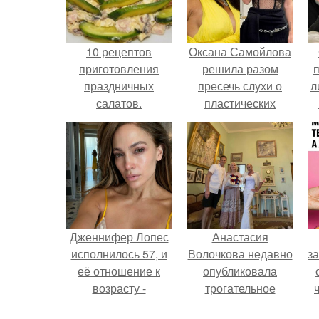
10 рецептов
Оксана Самойлова
приготовления
решила разом
праздничных
пресечь слухи о
л
салатов.
пластических
операциях и
п
публично
прояснила
ситуацию.
Дженнифер Лопес
Анастасия
исполнилось 57, и
Волочкова недавно
за
её отношение к
опубликовала
возрасту -
трогательное
настоящий
совместное фото