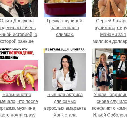
Ольга Дроздова
Гречка с курицей,
Сергей Лазар
поделилась очень
запеченная в
купил квартиру
ичной историей, о
сливках.
Майами за 1
которой раньше
миллион доллар
очти не говорила.
Большинство
Бывшая актриса
У юли Гаврили
мечало, что после
для самых
снова случил
оргазма мужчина
взрослых амаранта
конфликт с ком
часто почти сразу
Хэнк стала
Ильей Соболев
теряет
сенатором в