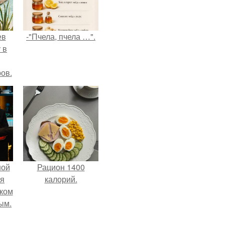
ев
-"Пчела, пчела …".
 в
ов.
ной
Рацион 1400
ся
калорий.
иком
ым.