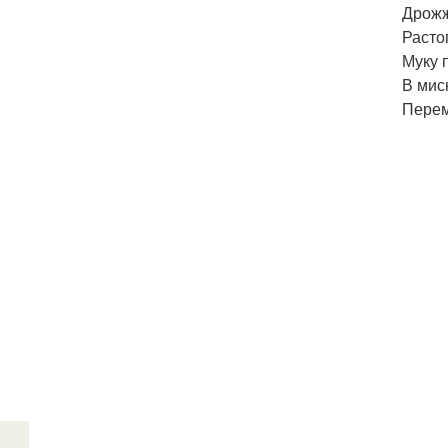
Дрожж
Расто
Муку 
В мис
Перем