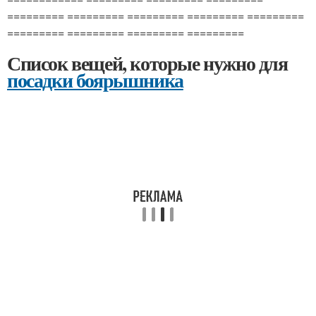
========= ========= ========= ========= =========
========= ========= ========= =========
Список вещей, которые нужно для
посадки боярышника