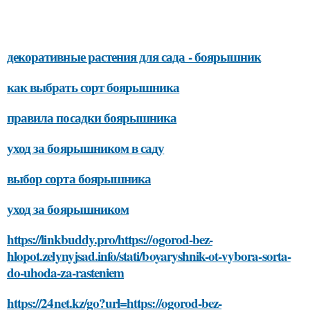
декоративные растения для сада - боярышник
как выбрать сорт боярышника
правила посадки боярышника
уход за боярышником в саду
выбор сорта боярышника
уход за боярышником
https://linkbuddy.pro/https://ogorod-bez-
hlopot.zelynyjsad.info/stati/boyaryshnik-ot-vybora-sorta-
do-uhoda-za-rasteniem
https://24net.kz/go?url=https://ogorod-bez-