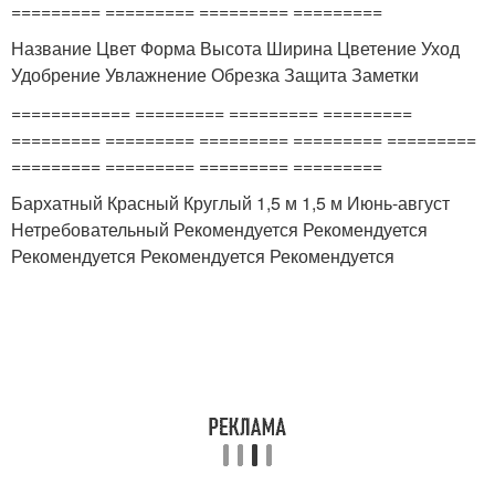
========= ========= ========= =========
Название Цвет Форма Высота Ширина Цветение Уход
Удобрение Увлажнение Обрезка Защита Заметки
============ ========= ========= =========
========= ========= ========= ========= =========
========= ========= ========= =========
Бархатный Красный Круглый 1,5 м 1,5 м Июнь-август
Нетребовательный Рекомендуется Рекомендуется
Рекомендуется Рекомендуется Рекомендуется