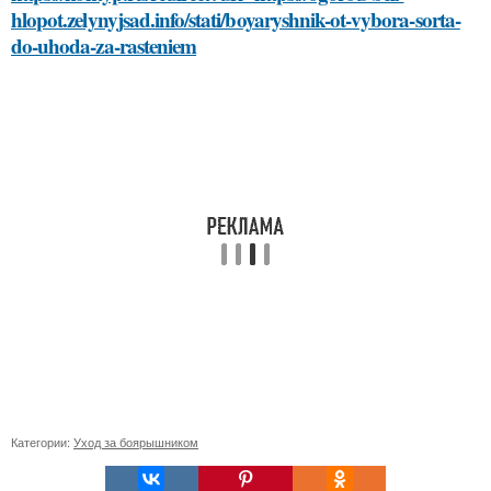
hlopot.zelynyjsad.info/stati/boyaryshnik-ot-vybora-sorta-
do-uhoda-za-rasteniem
Категории:
Уход за боярышником