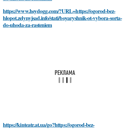
https://www.heydogg.com/?URL=https://ogorod-bez-
hlopot.zelynyjsad.info/stati/boyaryshnik-ot-vybora-sorta-
do-uhoda-za-rasteniem
https://kinteatr.at.ua/go?https://ogorod-bez-