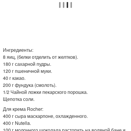
Ингредиенты:
8 яиц, (белки отделить от желтков).
180 г сахарной пудры.
120 г пшеничной муки.
40 г какао.
200 г фундука (смолоть).
1/2 Чайной ложки пекарского порошка.
Щепотка соли.
Для крема Rocher:
400 г сыра маскарпоне, охлажденного.
400 г Nutella.
100 г молочного шоколада растопить на водяной бане и