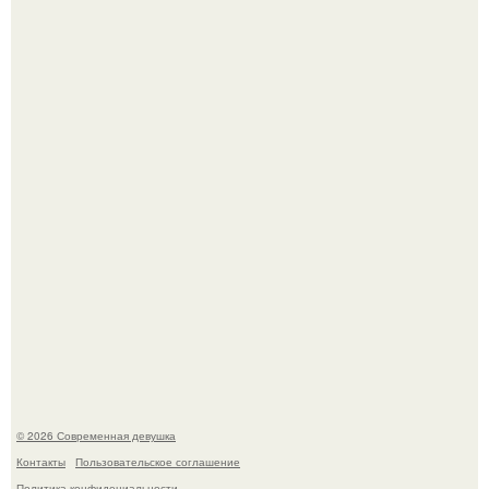
Лишь в том случае, если есть в истории моды идеал, то
это Синди Кроуфорд.
Рацион 1400 калорий.
© 2026 Современная девушка
Контакты
Пользовательское соглашение
Политика конфидециальности