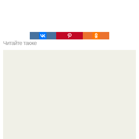
Читайте также
Грушевый рулет из лаваша: супер - перекус!