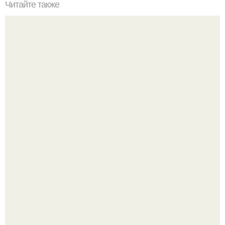
Читайте также
24 популярные маски от черных точек и прыщей!
Оксана Самойлова решила разом пресечь слухи о
пластических операциях и публично прояснила
ситуацию.