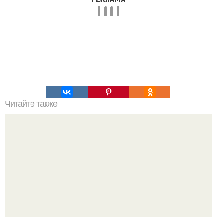
Читайте также
20 лет спустя: Энн хэтэуэй снова в красном и снова вне
конкуренции.