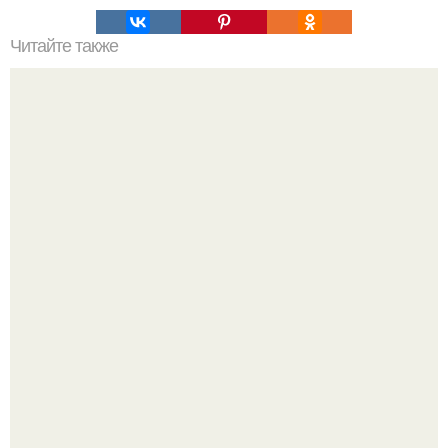
Читайте также
40 фильмов, повышающих женскую самооценку.
Пёсель вернулся домой спустя 5 лет - нашли
путешественника за тысячу километров от дома.