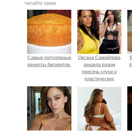
Читайте также
Самые популярные
Оксана Самойлова
В
рецепты бисквитов.
решила разом
б
пресечь слухи о
пластических
операциях и
публично
прояснила
ситуацию.