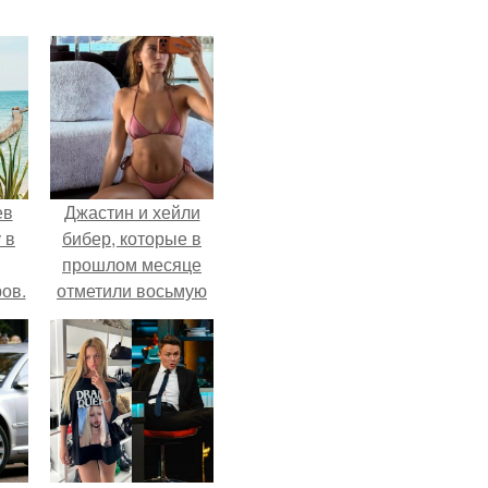
ев
Джастин и хейли
 в
бибер, которые в
прошлом месяце
ов.
отметили восьмую
годовщину
помолвки, показали
новые фото с
совместного
отдыха.