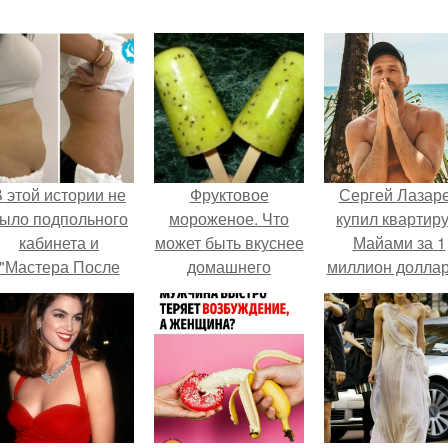
 этой истории не
Фруктовое
Сергей Лазар
ыло подпольного
мороженое. Что
купил квартиру
кабинета и
может быть вкуснее
Майами за 1
"Мастера После
домашнего
миллион доллар
Двухнедельных
мороженого?
Курсов".