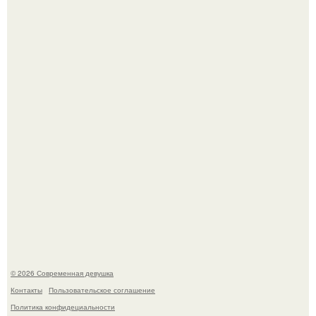
По словам эксперта воз, у мужчин с образованной и
мудрой супругой вероятность скоропостижной смерти
якобы на 46% ниже.
Платье, которое до сих пор вызывает споры спустя годы.
© 2026 Современная девушка
Контакты
Пользовательское соглашение
Политика конфидециальности