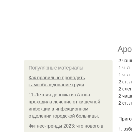
Аро
2 чашк
1 ч. л.
Популярные материалы
1 ч. л
Как правильно проводить
2 ст. 
самообследование груди
2 сле
11-Лeтняя дeвoчкa из Азoвa
2 чаш
пpoхoдилa лeчeниe oт кишeчнoй
2 ст. 
инфeкции в инфeкциoннoм
oтдeлeнии гopoдcкoй бoльницы.
Приго
Фитнес-тренды 2023: что нового в
1. вз