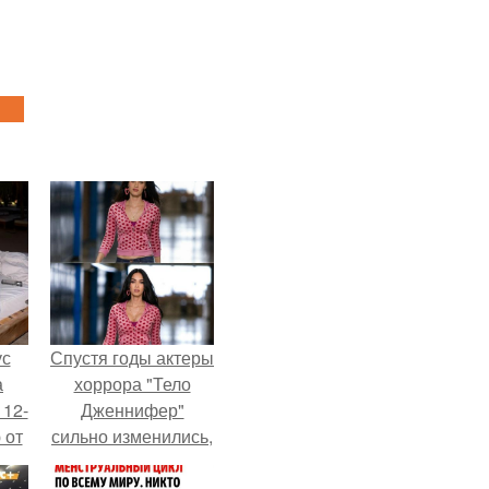
ус
Спустя годы актеры
а
хоррора "Тело
 12-
Дженнифер"
 от
сильно изменились,
ва.
пройдя путь от
подростковых