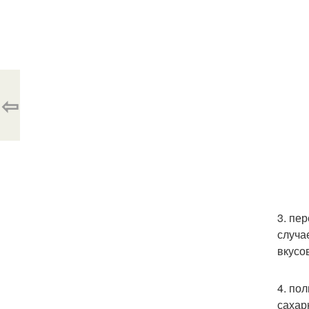
⇦
3. пе
случа
вкусо
4. по
сахар