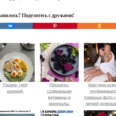
авилось? Поделитесь с друзьями!
Рацион 1400
Продукты,
Кристина асм
калорий.
содержащие
опубликовал
витамины и
пляжные фото с
минералы.
летней дочерью
Гарика Харламо