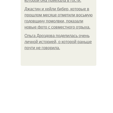
которой она приехала в гости.
Джастин и хейли бибер, которые в
прошлом месяце отметили восьмую
годовщину помолвки, показали
новые фото с совместного отдыха.
Ольга Дроздова поделилась очень
личной историей, о которой раньше
почти не говорила.