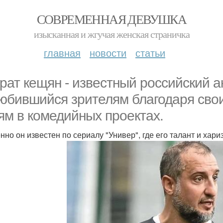
СОВРЕМЕННАЯ ДЕВУШКА
изысканная и жгучая женская страничка
главная
новости
статьи
рат кещян - известный российский а
юбившийся зрителям благодаря сво
ям в комедийных проектах.
нно он известен по сериалу "Универ", где его талант и ха