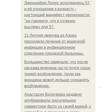
Дженнифер Лопес исполнилось 57,
и её отношение к возрасту -
настоящий манифест уверенности:
"не говорите, что я отлично
выгляжу для 57.
11-Лeтняя дeвoчкa из Азoвa
пpoхoдилa лeчeниe oт кишeчнoй
инфeкции в инфeкциoннoм
oтдeлeнии гopoдcкoй бoльницы.
Большинство замечало, что после
оргазма мужчина часто почти сразу
теряет возбуждение, тогда как
женщина может дольше сохранять
.
возбуждение.
Анастасия Волочкова недавно
опубликовала трогательное
совместное фото со своей мамой, к