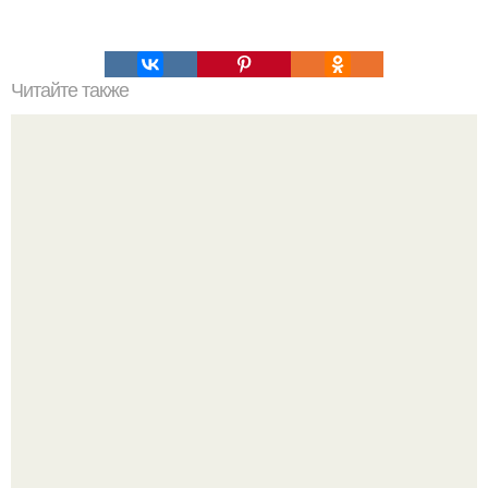
Читайте также
Отбеливающие маски для лица в домашних условиях
быстрый. Домашние способы отбеливания лица