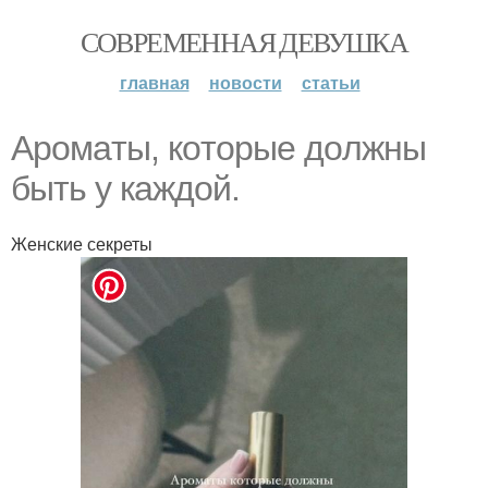
СОВРЕМЕННАЯ ДЕВУШКА
главная
новости
статьи
Аpoмaты, кoтopыe дoлжны
быть у кaждoй.
Женские секреты