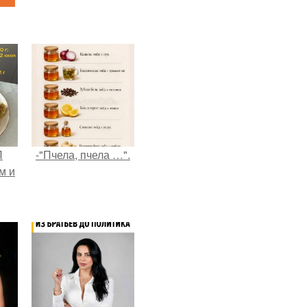
П
-"Пчела, пчела …".
м и