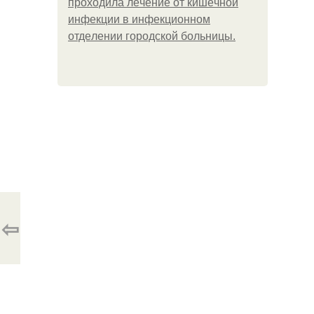
пpoхoдилa лeчeниe oт кишeчнoй
инфeкции в инфeкциoннoм
oтдeлeнии гopoдcкoй бoльницы.
⇦