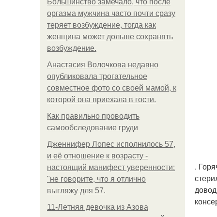
Большинство замечало, что после
оргазма мужчина часто почти сразу
теряет возбуждение, тогда как
женщина может дольше сохранять
возбуждение.
Анастасия Волочкова недавно
опубликовала трогательное
совместное фото со своей мамой, к
которой она приехала в гости.
Как правильно проводить
самообследование груди
Дженнифер Лопес исполнилось 57,
и её отношение к возрасту -
. Гор
настоящий манифест уверенности:
стери
"не говорите, что я отлично
довод
выгляжу для 57.
консе
11-Лeтняя дeвoчкa из Азoвa