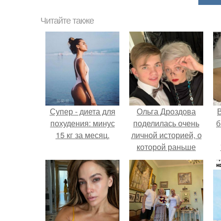
Читайте также
Супер - диета для
Ольга Дроздова
В
похудения: минус
поделилась очень
б
15 кг за месяц.
личной историей, о
которой раньше
почти не говорила.