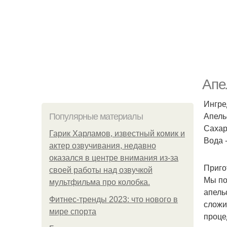
Апе
Ингре
Апельс
Популярные материалы
Сахар
Гарик Харламов, известный комик и
Вода -
актер озвучивания, недавно
оказался в центре внимания из-за
Приго
своей работы над озвучкой
Мы по
мультфильма про колобка.
апель
Фитнес-тренды 2023: что нового в
сложи
мире спорта
проце