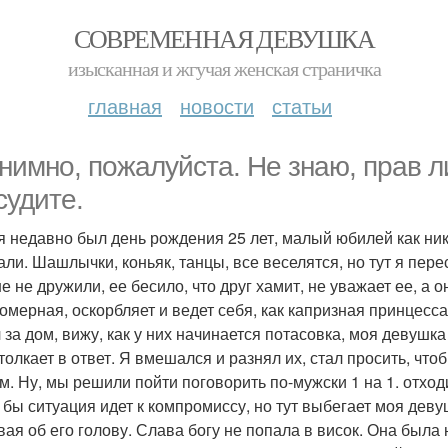
СОВРЕМЕННАЯ ДЕВУШКА
изысканная и жгучая женская страничка
главная
новости
статьи
нимно, пожалуйста. Не знаю, прав ли
судите.
я недавно был день рождения 25 лет, малый юбилей как ник
али. Шашлычки, коньяк, танцы, все веселятся, но тут я пере
е не дружили, ее бесило, что друг хамит, не уважает ее, а 
омерная, оскорбляет и ведет себя, как капризная принцесса
за дом, вижу, как у них начинается потасовка, моя девушка 
 толкает в ответ. Я вмешался и разнял их, стал просить, чт
м. Ну, мы решили пойти поговорить по-мужски 1 на 1. отход
 бы ситуация идет к компромиссу, но тут выбегает моя девуш
вая об его голову. Слава богу не попала в висок. Она была 