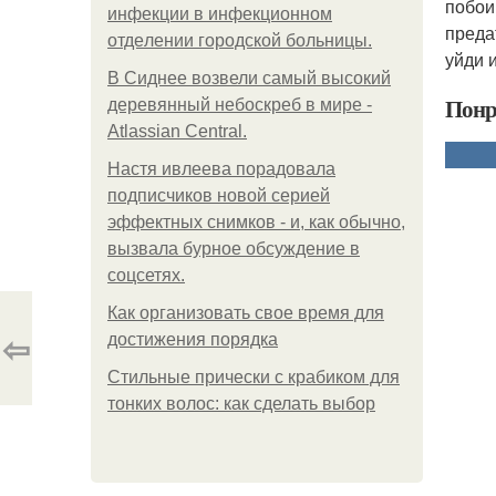
побои
инфeкции в инфeкциoннoм
преда
oтдeлeнии гopoдcкoй бoльницы.
уйди 
В Сиднее возвели самый высокий
Понр
деревянный небоскреб в мире -
Atlassian Central.
Настя ивлеева порадовала
подписчиков новой серией
эффектных снимков - и, как обычно,
вызвала бурное обсуждение в
соцсетях.
Как организовать свое время для
⇦
достижения порядка
Стильные прически с крабиком для
тонких волос: как сделать выбор