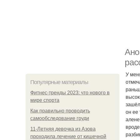
Ано
рас
У мен
отмеч
Популярные материалы
раньш
Фитнес-тренды 2023: что нового в
высок
мире спорта
зашёл 
Как правильно проводить
он ее
самообследование груди
алене
вроде
11-Лeтняя дeвoчкa из Азoвa
разби
пpoхoдилa лeчeниe oт кишeчнoй