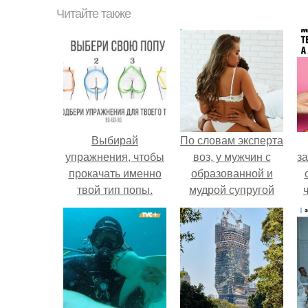
Читайте также
Выбирай
По словам эксперта
упражнения, чтобы
воз, у мужчин с
за
прокачать именно
образованной и
твой тип попы.
мудрой супругой
вероятность
скоропостижной
в
смерти якобы на
к
46% ниже.
д