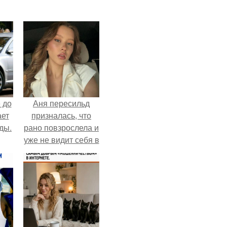
 до
Аня пересильд
ает
призналась, что
ды.
рано повзрослела и
уже не видит себя в
школе.