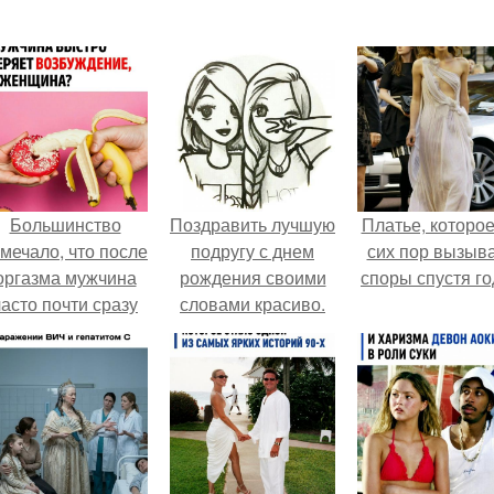
Большинство
Поздравить лучшую
Платье, которое
мечало, что после
подругу с днем
сих пор вызыв
оргазма мужчина
рождения своими
споры спустя го
часто почти сразу
словами красиво.
теряет
100 слов о лучшей
озбуждение, тогда
подруге
ак женщина может
ольше сохранять
возбуждение.