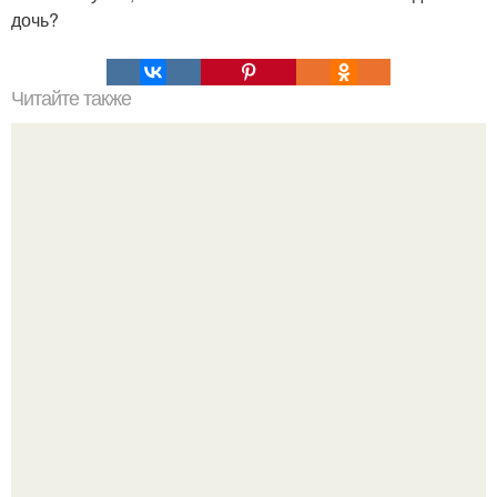
дочь?
Читайте также
Пп печенье из овсяной муки. 5 рецептов полезного ПП-
печенья.