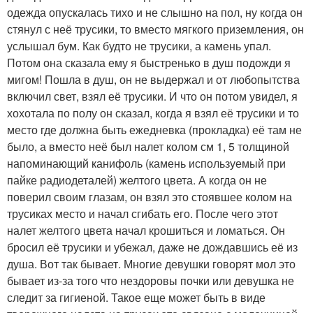
одежда опускалась тихо и не слышно на пол, ну когда он
стянул с неё трусики, то вместо мягкого приземления, он
услышал бум. Как будто не трусики, а камень упал.
Потом она сказала ему я быстренько в душ подожди я
мигом! Пошла в душ, он не выдержал и от любопытства
включил свет, взял её трусики. И что он потом увидел, я
хохотала по полу он сказал, когда я взял её трусики и то
место где должна быть ежедневка (прокладка) её там не
было, а вместо неё был налет колом см 1, 5 толщиной
напоминающий канифоль (камень используемый при
пайке радиодеталей) желтого цвета. А когда он не
поверил своим глазам, он взял это стоявшее колом на
трусиках место и начал сгибать его. После чего этот
налет желтого цвета начал крошиться и ломаться. Он
бросил её трусики и убежал, даже не дождавшись её из
душа. Вот так бывает. Многие девушки говорят мол это
бывает из-за того что нездоровы почки или девушка не
следит за гигиеной. Такое еще может быть в виде