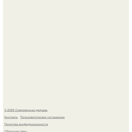
Бывшая актриса для самых взрослых амаранта Хэнк
стала сенатором в Колумбии.
У юли Гаврилиной снова случился конфликт с комиком
Ильей Соболевым.
© 2026 Современная девушка
Контакты
Пользовательское соглашение
Политика конфидециальности
Обратная связь