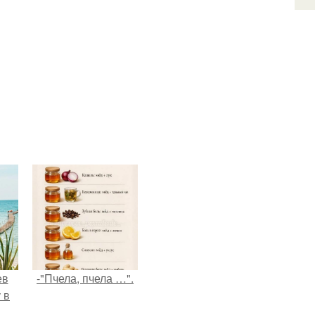
ев
-"Пчела, пчела …".
 в