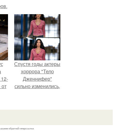
ов.
ус
Спустя годы актеры
а
хоррора "Тело
 12-
Дженнифер"
 от
сильно изменились,
ва.
пройдя путь от
подростковых
кумиров до
мировых звезд.
казании обратной гиперссылки.