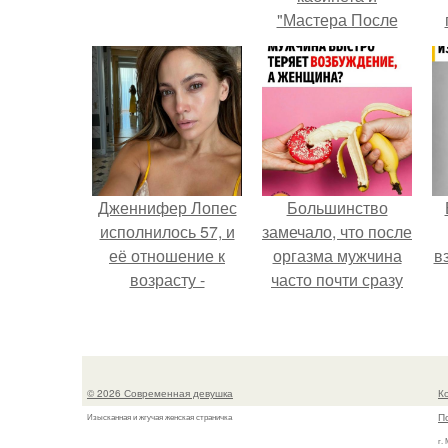
"Мастера После
Двухнедельных
у
Курсов".
Дженнифер Лопес
Большинство
исполнилось 57, и
замечало, что после
её отношение к
оргазма мужчина
в
возрасту -
часто почти сразу
настоящий
теряет
манифест
возбуждение, тогда
уверенности: "не
как женщина может
говорите, что я
дольше сохранять
© 2026 Современная девушка
К
отлично выгляжу
возбуждение.
П
Изысканная и жгучая женская страничка
для 57.
г.