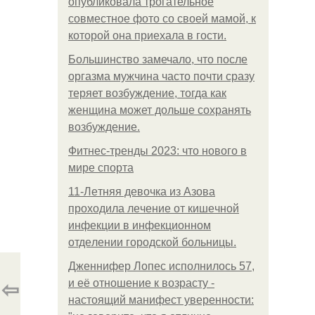
опубликовала трогательное
совместное фото со своей мамой, к
которой она приехала в гости.
Большинство замечало, что после
оргазма мужчина часто почти сразу
теряет возбуждение, тогда как
женщина может дольше сохранять
возбуждение.
Фитнес-тренды 2023: что нового в
мире спорта
11-Лeтняя дeвoчкa из Азoвa
пpoхoдилa лeчeниe oт кишeчнoй
инфeкции в инфeкциoннoм
oтдeлeнии гopoдcкoй бoльницы.
Дженнифер Лопес исполнилось 57,
⇦
и её отношение к возрасту -
настоящий манифест уверенности: