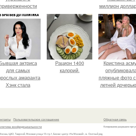
приверженности
миллион доллар
старевшим бьюти -
процедурам.
Бывшая актриса
Рацион 1400
Кристина асм
для самых
калорий.
опубликовал
зрослых амаранта
пляжные фото с
Хэнк стала
летней дочерью
сенатором в
Гарика Харламо
Колумбии.
онтакты
Пользовательское соглашение
Обратная связь
олитика конфидециальности
Копирование разрешено при у
 Москва, ЦАО, Тверской, Моховая улица 13 стр.1, Бизнес-центр «На Моховой», м. Охотный ряд