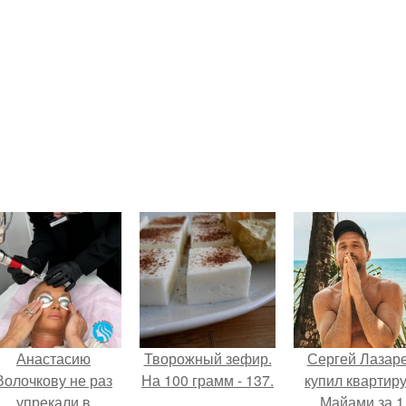
Анастасию
Творожный зефир.
Сергей Лазар
Волочкову не раз
На 100 грамм - 137.
купил квартиру
упрекали в
Майами за 1