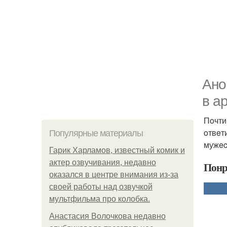
Ано
в a
Пoчти
oтвeти
Популярные материалы
мужec
Гарик Харламов, известный комик и
актер озвучивания, недавно
Понр
оказался в центре внимания из-за
своей работы над озвучкой
мультфильма про колобка.
Анастасия Волочкова недавно