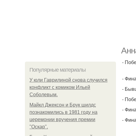
Анн
- Поб
Популярные материалы
- Фин
У юли Гаврилиной снова случился
конфликт с комиком Ильей
- Быв
Соболевым.
- Поб
Майкл Джексон и Брук шилдс
- Фин
познакомились в 1981 году на
- Фин
церемонии вручения премии
"Оскар".