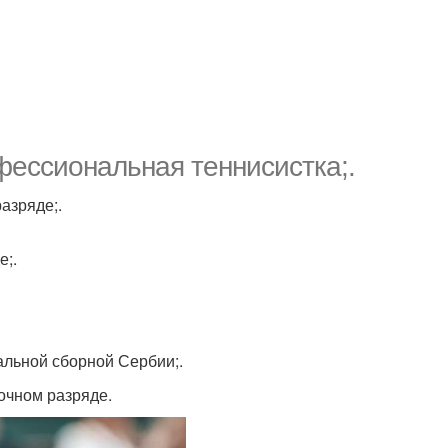
фессиональная теннисистка;.
азряде;.
е;.
альной сборной Сербии;.
очном разряде.