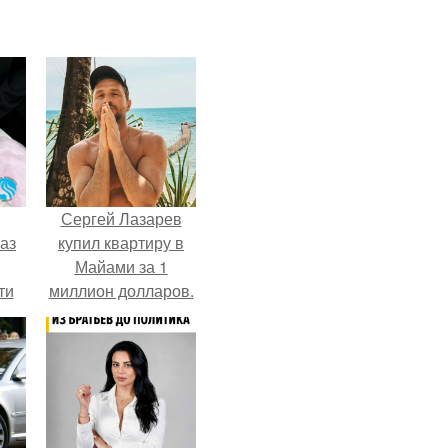
Сергей Лазарев
аз
купил квартиру в
Майами за 1
ти
миллион долларов.
ти -