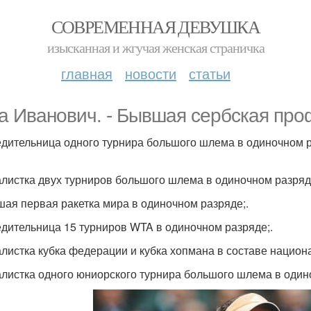
СОВРЕМЕННАЯ ДЕВУШКА
изысканная и жгучая женская страничка
главная
новости
статьи
а Иванович. - Бывшая сербская про
едительница одного турнира большого шлема в одиночном р
алистка двух турниров большого шлема в одиночном разряд
шая первая ракетка мира в одиночном разряде;.
едительница 15 турниров WTA в одиночном разряде;.
алистка кубка федерации и кубка хопмана в составе национ
алистка одного юниорского турнира большого шлема в один