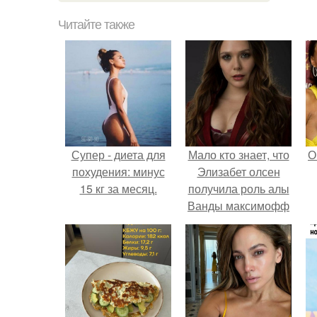
Читайте также
Супер - диета для
Мало кто знает, что
О
похудения: минус
Элизабет олсен
15 кг за месяц.
получила роль алы
Ванды максимофф
не сразу.