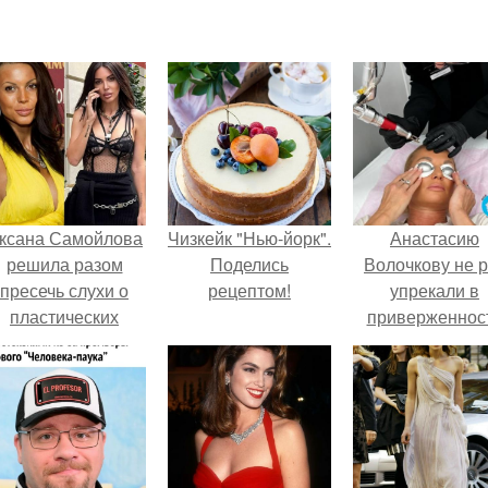
ксана Самойлова
Чизкейк "Нью-йорк".
Анастасию
решила разом
Поделись
Волочкову не р
пресечь слухи о
рецептом!
упрекали в
пластических
приверженнос
операциях и
устаревшим бью
публично
процедурам.
прояснила
ситуацию.