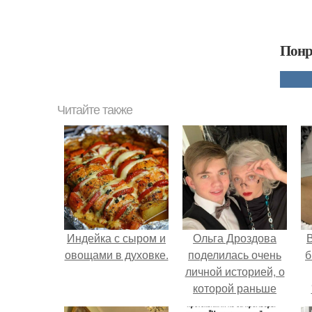
Понр
Читайте также
Индейка с сыром и
Ольга Дроздова
В
овощами в духовке.
поделилась очень
б
личной историей, о
которой раньше
почти не говорила.