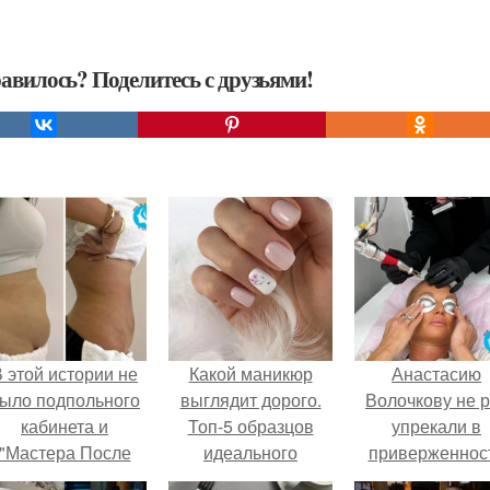
авилось? Поделитесь с друзьями!
 этой истории не
Какой маникюр
Анастасию
ыло подпольного
выглядит дорого.
Волочкову не р
кабинета и
Топ-5 образцов
упрекали в
"Мастера После
идеального
приверженнос
Двухнедельных
женского
устаревшим бью