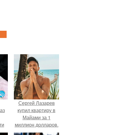
Сергей Лазарев
аз
купил квартиру в
Майами за 1
ти
миллион долларов.
ти -