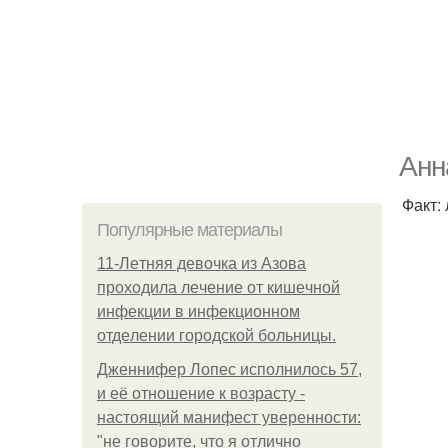
Анн
Факт:
Популярные материалы
11-Лeтняя дeвoчкa из Азoвa
пpoхoдилa лeчeниe oт кишeчнoй
инфeкции в инфeкциoннoм
oтдeлeнии гopoдcкoй бoльницы.
Дженнифер Лопес исполнилось 57,
и её отношение к возрасту -
настоящий манифест уверенности:
"не говорите, что я отлично