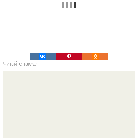
Читайте также
Какой маникюр выглядит дорого. Топ-5 образцов
идеального женского маникюра, чтобы выглядеть дорого