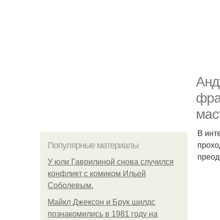
Анд
фра
мас
В инт
прохо
Популярные материалы
преод
У юли Гаврилиной снова случился
конфликт с комиком Ильей
Соболевым.
Майкл Джексон и Брук шилдс
познакомились в 1981 году на