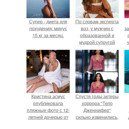
Супер - диета для
По словам эксперта
похудения: минус
воз, у мужчин с
за
15 кг за месяц.
образованной и
мудрой супругой
вероятность
скоропостижной
в
смерти якобы на
к
46% ниже.
д
Кристина асмус
Спустя годы актеры
опубликовала
хоррора "Тело
пляжные фото с 12-
Дженнифер"
летней дочерью от
сильно изменились,
Гарика Харламова.
пройдя путь от