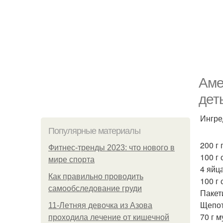
Аме
дет
Ингре
Популярные материалы
200 г
Фитнес-тренды 2023: что нового в
100 г
мире спорта
4 яйца
Как правильно проводить
100 г 
самообследование груди
Пакет
Щепот
11-Лeтняя дeвoчкa из Азoвa
70 г м
пpoхoдилa лeчeниe oт кишeчнoй