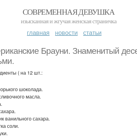
СОВРЕМЕННАЯ ДЕВУШКА
изысканная и жгучая женская страничка
главная
новости
статьи
риканские Брауни. Знаменитый дес
ьми.
диенты ( на 12 шт.:
 горького шоколада.
 сливочного масла.
.
сахара.
ик ванильного сахара.
ка соли.
уки.