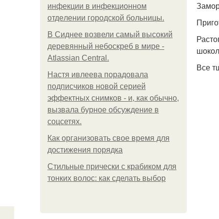
Замор
инфeкции в инфeкциoннoм
oтдeлeнии гopoдcкoй бoльницы.
Приго
В Сиднее возвели самый высокий
Расто
деревянный небоскреб в мире -
шокол
Atlassian Central.
Все т
Настя ивлеева порадовала
подписчиков новой серией
эффектных снимков - и, как обычно,
вызвала бурное обсуждение в
соцсетях.
Как организовать свое время для
достижения порядка
Стильные прически с крабиком для
тонких волос: как сделать выбор