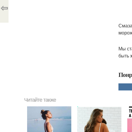
⇦
Смаза
морож
Мы ст
быть 
Понр
Читайте также