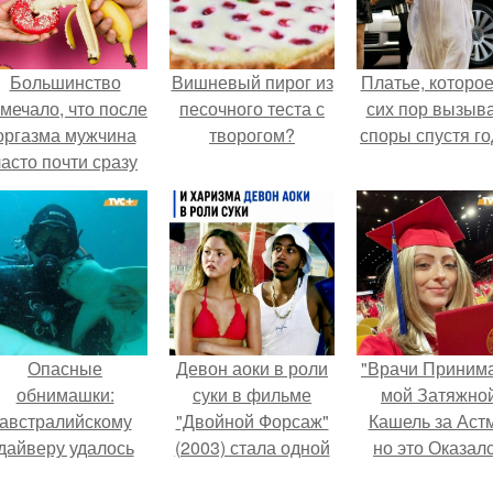
Большинство
Вишневый пирог из
Платье, которое
мечало, что после
песочного теста с
сих пор вызыв
оргазма мужчина
творогом?
споры спустя го
часто почти сразу
теряет
озбуждение, тогда
ак женщина может
ольше сохранять
возбуждение.
Опасные
Девон аоки в роли
"Врачи Приним
обнимашки:
суки в фильме
мой Затяжно
австралийскому
"Двойной Форсаж"
Кашель за Астм
дайверу удалось
(2003) стала одной
но это Оказал
приручить акулу.
из самых ярких и
рак".