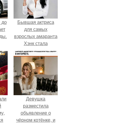
 до
Бывшая актриса
ает
для самых
ды.
взрослых амаранта
Хэнк стала
сенатором в
Колумбии.
али
Девушка
й
разместила
у,
объявление о
ся
чёрном котёнке, и
первого малыша