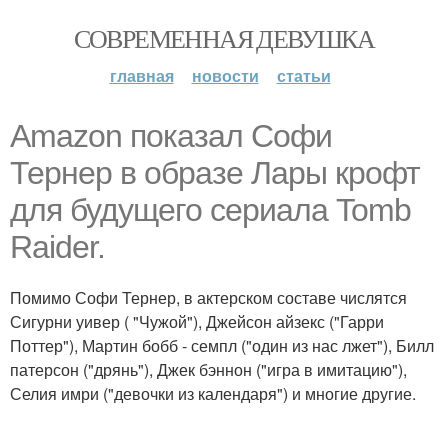
СОВРЕМЕННАЯ ДЕВУШКА
главная
новости
статьи
Amazon показал Софи
Тернер в образе Лары крофт
для будущего сериала Tomb
Raider.
Помимо Софи Тернер, в актерском составе числятся
Сигурни уивер ( "Чужой"), Джейсон айзекс ("Гарри
Поттер"), Мартин бобб - семпл ("один из нас лжет"), Билл
патерсон ("дрянь"), Джек бэннон ("игра в имитацию"),
Селия имри ("девочки из календаря") и многие другие.