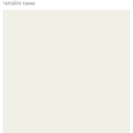
Читайте также
Как оценить стоимость работ и материалов для ремонта
квартиры
Месси с женой пригласили на свадьбу Роналду, причём
главными переговорщиками оказались не сами