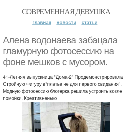
СОВРЕМЕННАЯ ДЕВУШКА
главная
новости
статьи
Алена водонаева забацала
гламурную фотосессию на
фоне мешков с мусором.
41-Летняя выпускница "Дома-2" Продемонстрировала
Стройную Фигуру в"платье не для первого свидания".
Модную фотосессию блогерка решила устроить возле
помойки. Креативненько