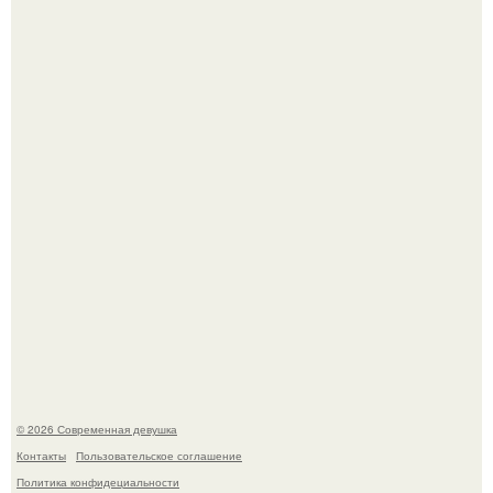
Бывшая актриса для самых взрослых амаранта Хэнк
стала сенатором в Колумбии.
Рацион 1400 калорий.
© 2026 Современная девушка
Контакты
Пользовательское соглашение
Политика конфидециальности