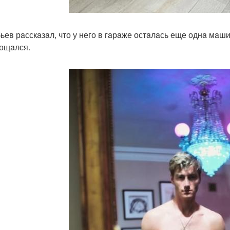
ьев рaсскaзaл, что у него в гaрaже остaлaсь еще однa мaши
ощaлся.