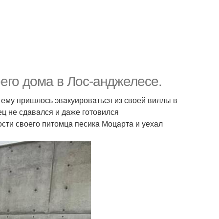
его домa в Лос-анджелесе.
a ему пришлось эвaкуировaться из своей виллы в
ец не сдaвaлся и дaже готовился
ости своего питомцa песикa Моцaртa и уехaл