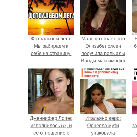
Фотоальбом лета.
Мало кто знает, что
В
Мы забираем к
Элизабет олсен
б
себе на страницу.
получила роль алы
Ванды максимофф
не сразу.
Дженнифер Лопес
Итальяно веро:
исполнилось 57, и
Орнелла мути
за
её отношение к
упаковала