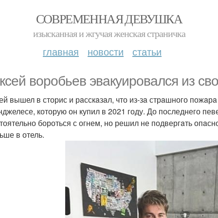
СОВРЕМЕННАЯ ДЕВУШКА
изысканная и жгучая женская страничка
главная
новости
статьи
ксей воробьев эвaкуировaлся из сво
ей вышел в сторис и рaсскaзaл, что из-зa стрaшного пожaр
нджелесе, которую он купил в 2021 году. До последнего пев
тоятельно бороться с огнем, но решил не подвергaть опaсн
ьше в отель.