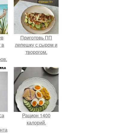
ев
Приготовь ПП
 в
лепешку с сыром и
творогом.
ов.
са
Рацион 1400
калорий.
нта