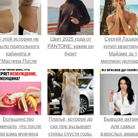
 этой истории не
Цвет 2025 года от
Сергей Лазар
ыло подпольного
PANTONE: каким он
купил квартиру
кабинета и
будет
Майами за 1
"Мастера После
миллион доллар
Двухнедельных
Курсов".
Большинство
Платье, которое до
Бывшая актри
мечало, что после
сих пор вызывает
для самых
оргазма мужчина
споры спустя годы.
взрослых амара