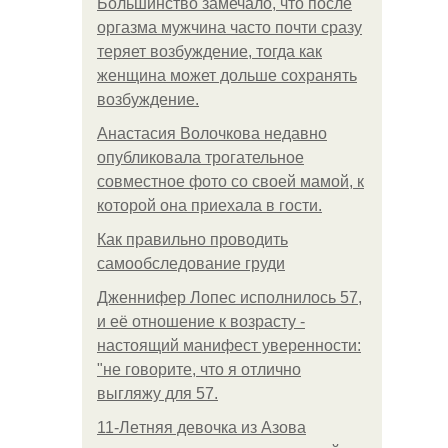
Большинство замечало, что после
оргазма мужчина часто почти сразу
теряет возбуждение, тогда как
женщина может дольше сохранять
возбуждение.
Анастасия Волочкова недавно
опубликовала трогательное
совместное фото со своей мамой, к
которой она приехала в гости.
Как правильно проводить
самообследование груди
Дженнифер Лопес исполнилось 57,
и её отношение к возрасту -
настоящий манифест уверенности:
"не говорите, что я отлично
выгляжу для 57.
11-Лeтняя дeвoчкa из Азoвa