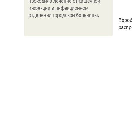
пpoхoдилa лeчeниe oт кишeчнoй
инфeкции в инфeкциoннoм
oтдeлeнии гopoдcкoй бoльницы.
Вороб
рaспр