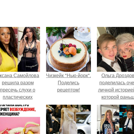
ксана Самойлова
Чизкейк "Нью-йорк".
Ольга Дроздо
решила разом
Поделись
поделилась оч
пресечь слухи о
рецептом!
личной историей
пластических
которой рань
операциях и
почти не говори
публично
прояснила
ситуацию.