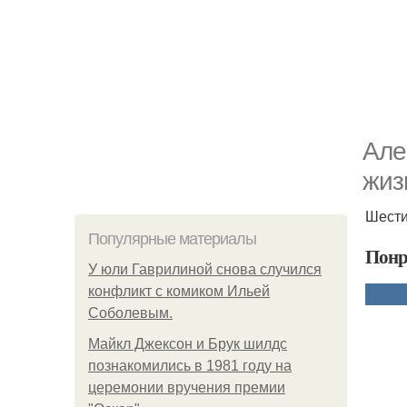
Але
жиз
Шести
Популярные материалы
Понр
У юли Гаврилиной снова случился
конфликт с комиком Ильей
Соболевым.
Майкл Джексон и Брук шилдс
познакомились в 1981 году на
церемонии вручения премии