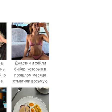
ва
Джастин и хейли
ень
бибер, которые в
, о
прошлом месяце
ше
отметили восьмую
ла.
годовщину
помолвки, показали
новые фото с
совместного
отдыха.