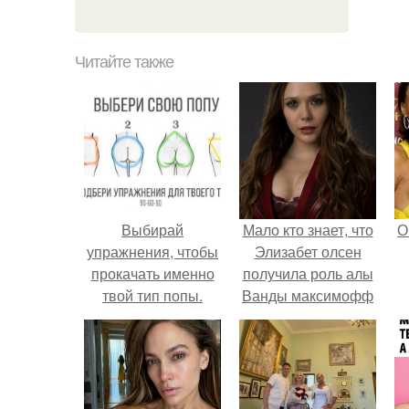
Читайте также
Выбирай
Мало кто знает, что
О
упражнения, чтобы
Элизабет олсен
прокачать именно
получила роль алы
твой тип попы.
Ванды максимофф
не сразу.