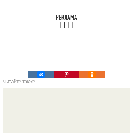
Читайте также
Какие материалы необходимы для создания разборного
парника из полипропиленовых панелей