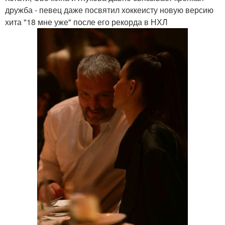
дружба - певец даже посвятил хоккеисту новую версию
хита "18 мне уже" после его рекорда в НХЛ