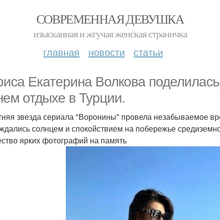
СОВРЕМЕННАЯ ДЕВУШКА
изысканная и жгучая женская страничка
главная
новости
статьи
риса Екатерина Волкова поделилась
нем отдыхе в Турции.
тняя звезда сериала "Воронины" провела незабываемое вр
ждались солнцем и спокойствием на побережье средиземног
ство ярких фотографий на память