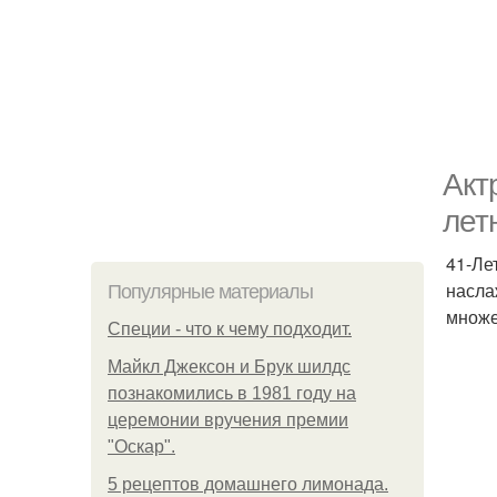
Акт
лет
41-Ле
насла
Популярные материалы
множе
Специи - что к чему подходит.
Майкл Джексон и Брук шилдс
познакомились в 1981 году на
церемонии вручения премии
"Оскар".
5 рецептов домашнего лимонада.